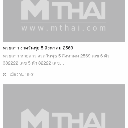
หวยลาว งวดวันพุธ 5 สิงหาคม 2569
หวยลาว หวยลาว งวดวันพุธ 5 สิงหาคม 2569 เลข 6 ตัว
382222 เลข 5 ตัว 82222 เลข…
เมื่อวาน 19:01