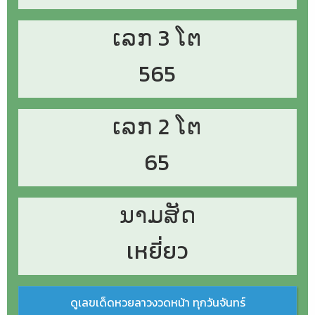
ເລກ 3 ໂຕ
565
ເລກ 2 ໂຕ
65
ນາມສັດ
เหยี่ยว
ดูเลขเด็ดหวยลาวงวดหน้า ทุกวันจันทร์