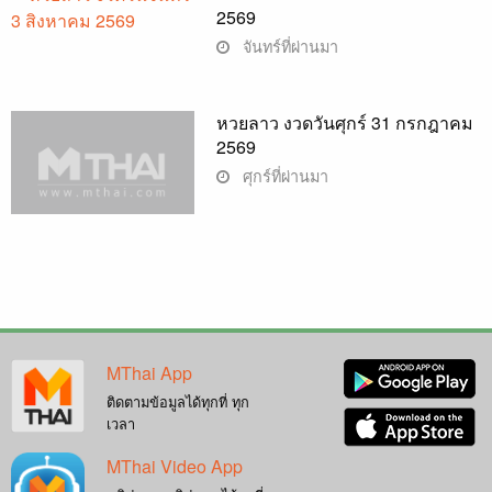
2569
จันทร์ที่ผ่านมา
หวยลาว งวดวันศุกร์ 31 กรกฎาคม
2569
ศุกร์ที่ผ่านมา
MThai App
ติดตามข้อมูลได้ทุกที่ ทุก
เวลา
MThai Video App