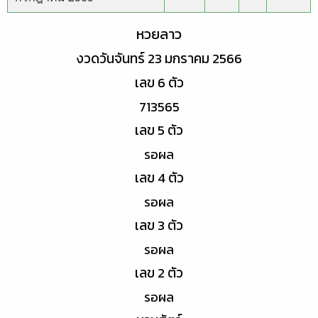
หวยลาว
งวดวันจันทร์ 23 มกราคม 2566
เลข 6 ตัว
713565
เลข 5 ตัว
รอผล
เลข 4 ตัว
รอผล
เลข 3 ตัว
รอผล
เลข 2 ตัว
รอผล