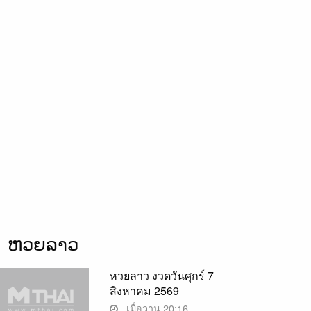
ຫວຍລາວ
หวยลาว งวดวันศุกร์ 7
สิงหาคม 2569
เมื่อวาน 20:16