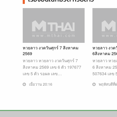
หวยลาว งวดวันศุกร์ 7 สิงหาคม
หวยลาว งวดว
2569
6สิงหาคม 25
หวยลาว หวยลาว งวดวันศุกร์ 7
หวยลาว หวยล
สิงหาคม 2569 เลข 6 ตัว 197677
6 สิงหาคม 25
เลข 5 ตัว รอผล เลข…
507634 เลข 
เมื่อวาน 20:16
พฤหัสบดีที่