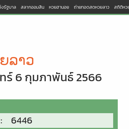
่งรัฐบาล
สลากออมสิน
หวยฮานอย
ถ่ายทอดสดหวยลาว
สถิติหวย
ຍລາວ
ร์ 6 กุมภาพันธ์ 2566
ຕ
6446