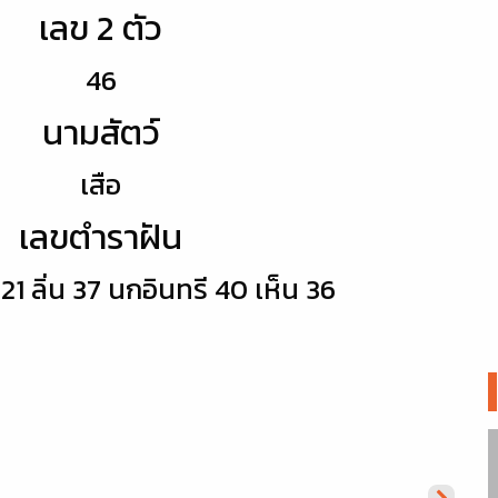
เลข 2 ตัว
46
นามสัตว์
เสือ
เลขตำราฝัน
1 ลิ่น 37 นกอินทรี 40 เห็น 36