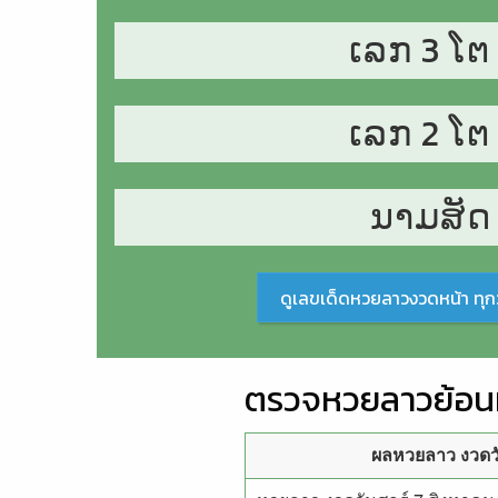
ເລກ 3 ໂ
ເລກ 2 ໂ
ນາມສັ
ดูเลขเด็ดหวยลาวงวดหน้า ทุกว
ตรวจหวยลาวย้อน
ผลหวยลาว งวดวั