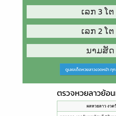
ເລກ 3 ໂ
ເລກ 2 ໂ
ນາມສັ
ดูเลขเด็ดหวยลาวงวดหน้า ทุกว
ตรวจหวยลาวย้อน
ผลหวยลาว งวดวั