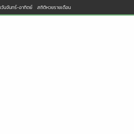
วันจันทร์-อาทิตย์
สถิติหวยรายเดือน