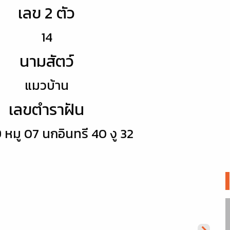
เลข 2 ตัว
14
นามสัตว์
แมวบ้าน
เลขตำราฝัน
19 หมู 07 นกอินทรี 40 งู 32