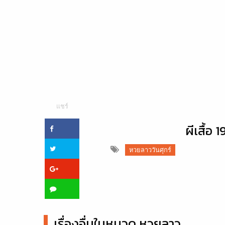
แชร์
ผีเสื้อ 
หวยลาววันศุกร์
เรื่องอื่นในหมวด หวยลาว