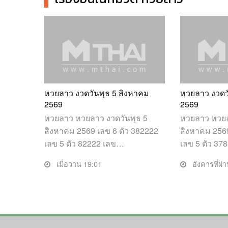
หวยลาว งวดวันพุธ 5 สิงหาคม
หวยลาว งวดว
2569
2569
หวยลาว หวยลาว งวดวันพุธ 5
หวยลาว หวยล
สิงหาคม 2569 เลข 6 ตัว 382222
สิงหาคม 2569
เลข 5 ตัว 82222 เลข…
เลข 5 ตัว 37
เมื่อวาน 19:01
อังคารที่ผ่