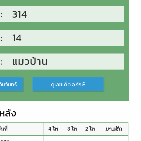
ຕ
314
ຕ
14
ດ
แมวบ้าน
ันจันทร์
ดูเลขเด็ด อ.รักษ์
หลัง
นที่
4 ໂຕ
3 ໂຕ
2 ໂຕ
ນາມສັດ