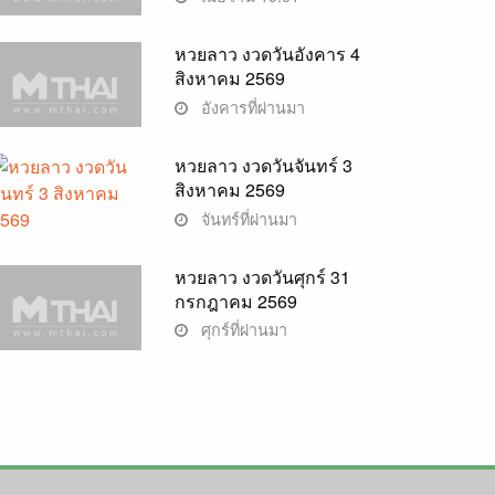
หวยลาว งวดวันอังคาร 4
สิงหาคม 2569
อังคารที่ผ่านมา
หวยลาว งวดวันจันทร์ 3
สิงหาคม 2569
จันทร์ที่ผ่านมา
หวยลาว งวดวันศุกร์ 31
กรกฎาคม 2569
ศุกร์ที่ผ่านมา