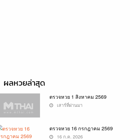
ผลหวยล่าสุด
ตรวจหวย 1 สิงหาคม 2569
เสาร์ที่ผ่านมา
ตรวจหวย 16 กรกฎาคม 2569
16 ก.ค. 2026