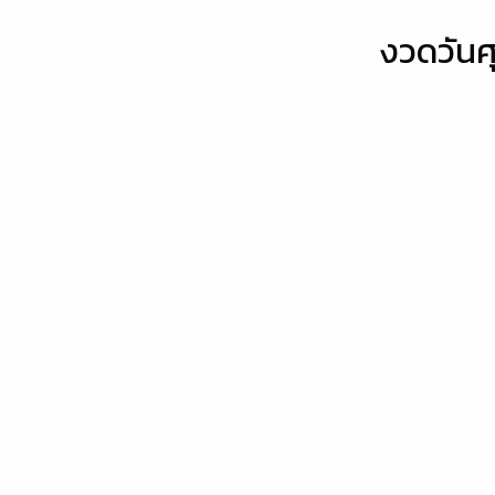
งวดวันศุ