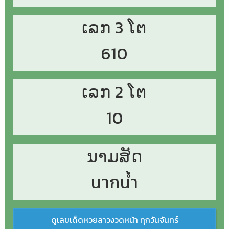
ເລກ 3 ໂຕ
610
ເລກ 2 ໂຕ
10
ນາມສັດ
นากน้ำ
ดูเลขเด็ดหวยลาวงวดหน้า ทุกวันจันทร์