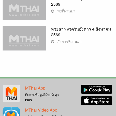
2569
พุธที่ผ่านมา
หวยลาว งวดวันอังคาร 4 สิงหาคม
2569
อังคารที่ผ่านมา
MThai App
ติดตามข้อมูลได้ทุกที่ ทุก
เวลา
MThai Video App