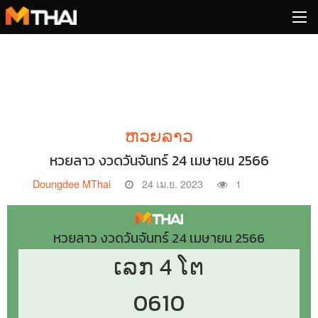
Skip
to
content
ຫວຍລາວ
หวยลาว งวดวันจันทร์ 24 เมษายน 2566
Doungdee MThai
24 เม.ย. 2023
1
หวยลาว งวดวันจันทร์ 24 เมษายน 2566
ເລກ 4 ໂຕ
0610