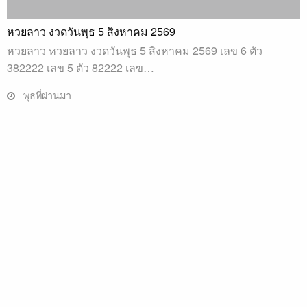
หวยลาว งวดวันพุธ 5 สิงหาคม 2569
หวยลาว หวยลาว งวดวันพุธ 5 สิงหาคม 2569 เลข 6 ตัว
382222 เลข 5 ตัว 82222 เลข…
พุธที่ผ่านมา