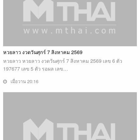
หวยลาว งวดวันศุกร์ 7 สิงหาคม 2569
หวยลาว หวยลาว งวดวันศุกร์ 7 สิงหาคม 2569 เลข 6 ตัว
197677 เลข 5 ตัว รอผล เลข…
เมื่อวาน 20:16