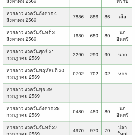
สิงหาคม 2569
พิราบ
หวยลาว งวดวันอังคาร 4
7886
886
86
เสือ
สิงหาคม 2569
หวยลาว งวดวันจันทร์ 3
นก
1680
680
80
สิงหาคม 2569
อินทรี
หวยลาว งวดวันศุกร์ 31
3290
290
90
นาก
กรกฎาคม 2569
หวยลาว งวดวันพฤหัสบดี 30
0702
702
02
หอย
กรกฎาคม 2569
หวยลาว งวดวันพุธ 29
กรกฎาคม 2569
หวยลาว งวดวันอังคาร 28
นก
0480
480
80
กรกฎาคม 2569
อินทรี
หวยลาว งวดวันจันทร์ 27
ปลา
4970
970
70
กรกฎาคม 2569
ใหญ่