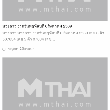
หวยลาว งวดวันพฤหัสบดี 6สิงหาคม 2569
หวยลาว หวยลาว งวดวันพฤหัสบดี 6 สิงหาคม 2569 เลข 6 ตัว
507634 เลข 5 ตัว 07634 เลข…
พฤหัสบดีที่ผ่านมา