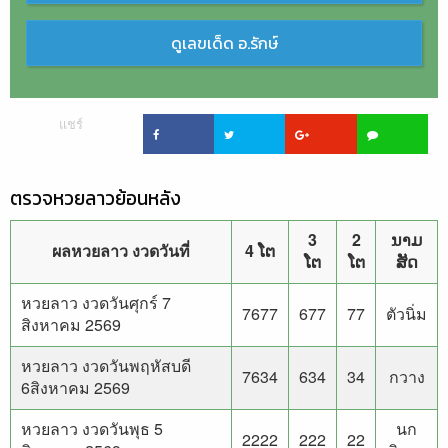
ดูเลขเด็ด อ.รักษ์
แชร์
ตรวจหวยลาวย้อนหลัง
3
2
ນາມ
ผลหวยลาว งวดวันที่
4 ໂຕ
ໂຕ
ໂຕ
ສັດ
หวยลาว งวดวันศุกร์ 7
7677
677
77
ตัวนิ่ม
สิงหาคม 2569
หวยลาว งวดวันพฤหัสบดี
7634
634
34
กวาง
6สิงหาคม 2569
หวยลาว งวดวันพุธ 5
นก
2222
222
22