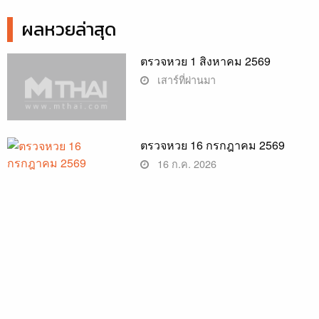
ผลหวยล่าสุด
ตรวจหวย 1 สิงหาคม 2569
เสาร์ที่ผ่านมา
ตรวจหวย 16 กรกฎาคม 2569
16 ก.ค. 2026