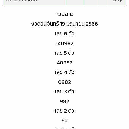
หวยลาว
งวดวันจันทร์ 19 มิถุนายน 2566
เลข 6 ตัว
140982
เลข 5 ตัว
40982
เลข 4 ตัว
0982
เลข 3 ตัว
982
เลข 2 ตัว
82