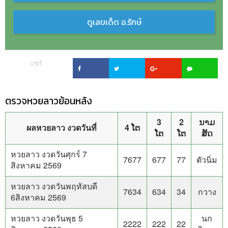
ดูเลขเด็ด อ.รักษ์
แชร์
ตรวจหวยลาวย้อนหลัง
3
2
ນາມ
ผลหวยลาว งวดวันที่
4 ໂຕ
ໂຕ
ໂຕ
ສັດ
หวยลาว งวดวันศุกร์ 7
7677
677
77
ตัวนิ่ม
สิงหาคม 2569
หวยลาว งวดวันพฤหัสบดี
7634
634
34
กวาง
6สิงหาคม 2569
หวยลาว งวดวันพุธ 5
นก
2222
222
22