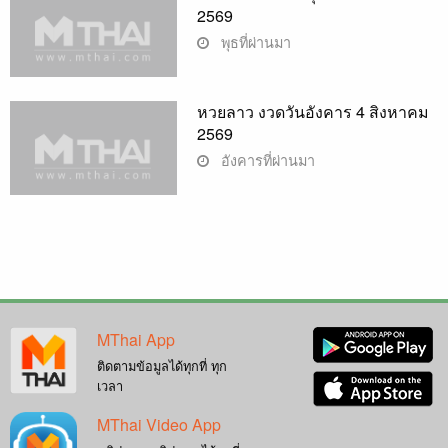
2569
พุธที่ผ่านมา
หวยลาว งวดวันอังคาร 4 สิงหาคม
2569
อังคารที่ผ่านมา
MThai App
ติดตามข้อมูลได้ทุกที่ ทุก
เวลา
MThai Video App