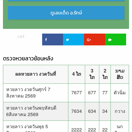
ดูเลขเด็ด อ.รักษ์
แชร์
ตรวจหวยลาวย้อนหลัง
3
2
ນາມ
ผลหวยลาว งวดวันที่
4 ໂຕ
ໂຕ
ໂຕ
ສັດ
หวยลาว งวดวันศุกร์ 7
7677
677
77
ตัวนิ่ม
สิงหาคม 2569
หวยลาว งวดวันพฤหัสบดี
7634
634
34
กวาง
6สิงหาคม 2569
หวยลาว งวดวันพุธ 5
นก
2222
222
22