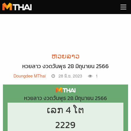
Skip
to
content
ຫວຍລາວ
หวยลาว งวดวันพุธ 28 มิถุนายน 2566
Doungdee MThai
28 มิ.ย. 2023
1
หวยลาว งวดวันพุธ 28 มิถุนายน 2566
ເລກ 4 ໂຕ
2229