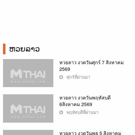
ຫວຍລາວ
หวยลาว งวดวันศุกร์ 7 สิงหาคม
2569
ศุกร์ที่ผ่านมา
หวยลาว งวดวันพฤหัสบดี
6สิงหาคม 2569
พฤหัสบดีที่ผ่านมา
หวยลาว งวดวันพุธ 5 สิงหาคม