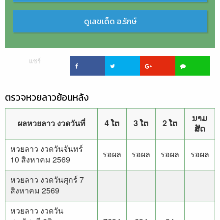
ดูเลขเด็ด อ.รักษ์
แชร์
ตรวจหวยลาวย้อนหลัง
ນາມ
ผลหวยลาว งวดวันที่
4 ໂຕ
3 ໂຕ
2 ໂຕ
ສັດ
หวยลาว งวดวันจันทร์
รอผล
รอผล
รอผล
รอผล
10 สิงหาคม 2569
หวยลาว งวดวันศุกร์ 7
สิงหาคม 2569
หวยลาว งวดวัน