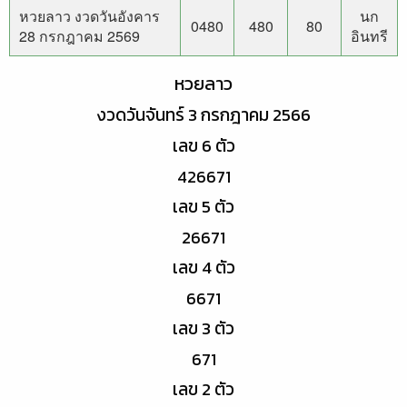
หวยลาว งวดวันอังคาร
นก
0480
480
80
28 กรกฎาคม 2569
อินทรี
หวยลาว
งวดวันจันทร์ 3 กรกฎาคม 2566
เลข 6 ตัว
426671
เลข 5 ตัว
26671
เลข 4 ตัว
6671
เลข 3 ตัว
671
เลข 2 ตัว