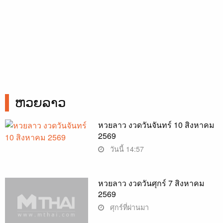
ຫວຍລາວ
หวยลาว งวดวันจันทร์ 10 สิงหาคม
2569
วันนี้ 14:57
หวยลาว งวดวันศุกร์ 7 สิงหาคม
2569
ศุกร์ที่ผ่านมา