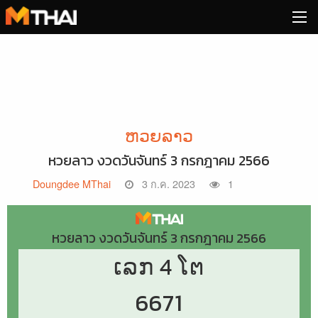
Skip
to
content
ຫວຍລາວ
หวยลาว งวดวันจันทร์ 3 กรกฎาคม 2566
Doungdee MThai
3 ก.ค. 2023
1
หวยลาว งวดวันจันทร์ 3 กรกฎาคม 2566
ເລກ 4 ໂຕ
6671