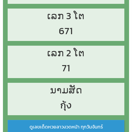
ເລກ 3 ໂຕ
671
ເລກ 2 ໂຕ
71
ນາມສັດ
กุ้ง
ดูเลขเด็ดหวยลาวงวดหน้า ทุกวันจันทร์