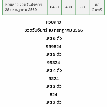
หวยลาว งวดวันอังคาร
นก
0480
480
80
28 กรกฎาคม 2569
อินทรี
หวยลาว
งวดวันจันทร์ 10 กรกฎาคม 2566
เลข 6 ตัว
999824
เลข 5 ตัว
99824
เลข 4 ตัว
9824
เลข 3 ตัว
824
เลข 2 ตัว