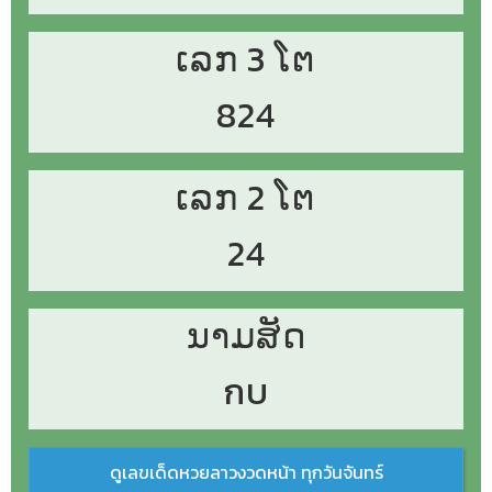
ເລກ 3 ໂຕ
824
ເລກ 2 ໂຕ
24
ນາມສັດ
กบ
ดูเลขเด็ดหวยลาวงวดหน้า ทุกวันจันทร์