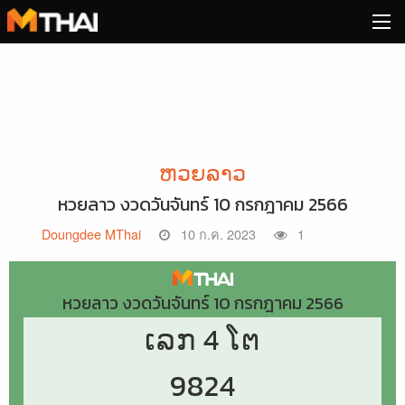
Skip
to
content
ຫວຍລາວ
หวยลาว งวดวันจันทร์ 10 กรกฎาคม 2566
Doungdee MThai
10 ก.ค. 2023
1
หวยลาว งวดวันจันทร์ 10 กรกฎาคม 2566
ເລກ 4 ໂຕ
9824