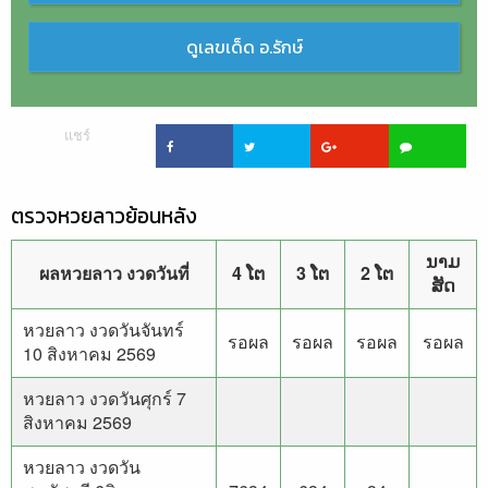
ดูเลขเด็ด อ.รักษ์
แชร์
ตรวจหวยลาวย้อนหลัง
ນາມ
ผลหวยลาว งวดวันที่
4 ໂຕ
3 ໂຕ
2 ໂຕ
ສັດ
หวยลาว งวดวันจันทร์
รอผล
รอผล
รอผล
รอผล
10 สิงหาคม 2569
หวยลาว งวดวันศุกร์ 7
สิงหาคม 2569
หวยลาว งวดวัน