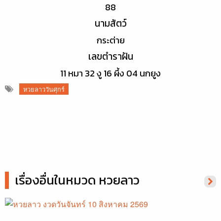
88
นามสัตว์
กระต่าย
เลขตำราฝัน
11 หมา 32 งู 16 ผึ้ง 04 นกยูง
หวยลาววันศุกร์
เรื่องอื่นในหมวด หวยลาว