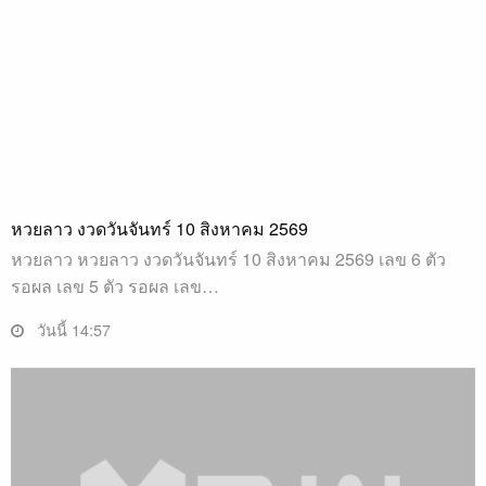
หวยลาว งวดวันจันทร์ 10 สิงหาคม 2569
หวยลาว หวยลาว งวดวันจันทร์ 10 สิงหาคม 2569 เลข 6 ตัว
รอผล เลข 5 ตัว รอผล เลข…
วันนี้ 14:57