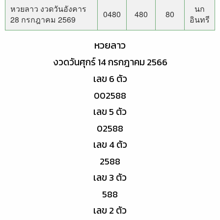
หวยลาว งวดวันอังคาร
นก
0480
480
80
28 กรกฎาคม 2569
อินทรี
หวยลาว
งวดวันศุกร์ 14 กรกฎาคม 2566
เลข 6 ตัว
002588
เลข 5 ตัว
02588
เลข 4 ตัว
2588
เลข 3 ตัว
588
เลข 2 ตัว