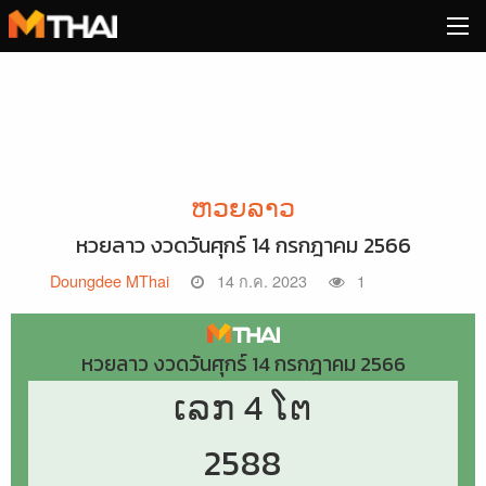
Skip
to
content
ຫວຍລາວ
หวยลาว งวดวันศุกร์ 14 กรกฎาคม 2566
Doungdee MThai
14 ก.ค. 2023
1
หวยลาว งวดวันศุกร์ 14 กรกฎาคม 2566
ເລກ 4 ໂຕ
2588