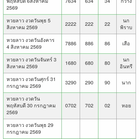
พฤหัสบดี 6สิงหาคม
7634
634
34
กวาง
2569
หวยลาว งวดวันพุธ 5
นก
2222
222
22
สิงหาคม 2569
พิราบ
หวยลาว งวดวันอังคาร
7886
886
86
เสือ
4 สิงหาคม 2569
หวยลาว งวดวันจันทร์ 3
นก
1680
680
80
สิงหาคม 2569
อินทรี
หวยลาว งวดวันศุกร์ 31
3290
290
90
นาก
กรกฎาคม 2569
หวยลาว งวดวัน
พฤหัสบดี 30 กรกฎาคม
0702
702
02
หอย
2569
หวยลาว งวดวันพุธ 29
กรกฎาคม 2569