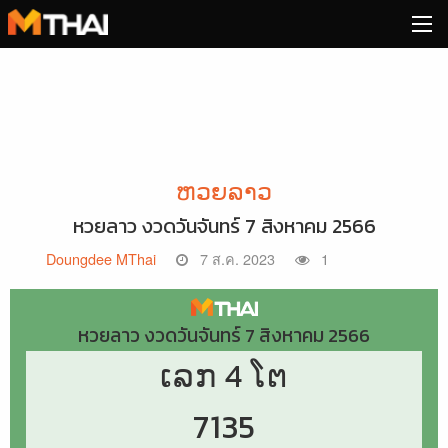
Skip
to
content
ຫວຍລາວ
หวยลาว งวดวันจันทร์ 7 สิงหาคม 2566
Doungdee MThai
7 ส.ค. 2023
1
หวยลาว งวดวันจันทร์ 7 สิงหาคม 2566
ເລກ 4 ໂຕ
7135