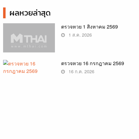
ผลหวยล่าสุด
ตรวจหวย 1 สิงหาคม 2569
1 ส.ค. 2026
ตรวจหวย 16 กรกฎาคม 2569
16 ก.ค. 2026