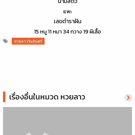
นามสัตว์
แพะ
เลขตำราฝัน
15 หนู 11 หมา 34 กวาง 19 ผีเสื้อ
หวยลาววันจันทร์
เรื่องอื่นในหมวด หวยลาว