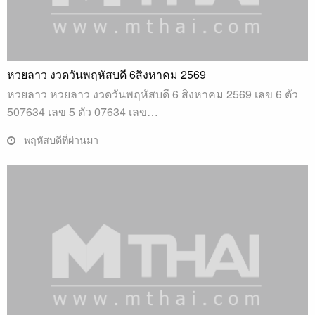
หวยลาว งวดวันพฤหัสบดี 6สิงหาคม 2569
หวยลาว หวยลาว งวดวันพฤหัสบดี 6 สิงหาคม 2569 เลข 6 ตัว
507634 เลข 5 ตัว 07634 เลข…
พฤหัสบดีที่ผ่านมา