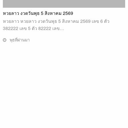
หวยลาว งวดวันพุธ 5 สิงหาคม 2569
หวยลาว หวยลาว งวดวันพุธ 5 สิงหาคม 2569 เลข 6 ตัว
382222 เลข 5 ตัว 82222 เลข…
พุธที่ผ่านมา