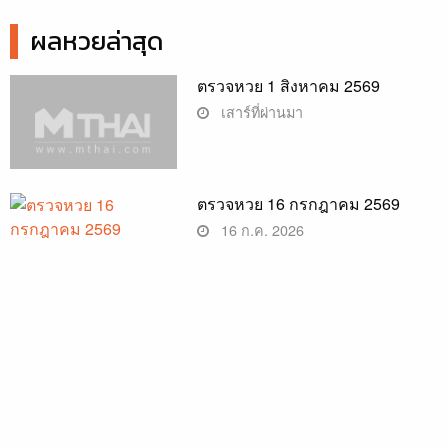
ผลหวยล่าสุด
ตรวจหวย 1 สิงหาคม 2569
เสาร์ที่ผ่านมา
ตรวจหวย 16 กรกฎาคม 2569
16 ก.ค. 2026