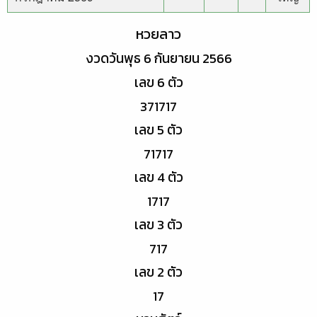
หวยลาว
งวดวันพุธ 6 กันยายน 2566
เลข 6 ตัว
371717
เลข 5 ตัว
71717
เลข 4 ตัว
1717
เลข 3 ตัว
717
เลข 2 ตัว
17