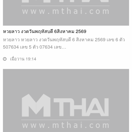
หวยลาว งวดวันพฤหัสบดี 6สิงหาคม 2569
หวยลาว หวยลาว งวดวันพฤหัสบดี 6 สิงหาคม 2569 เลข 6 ตัว
507634 เลข 5 ตัว 07634 เลข…
เมื่อวาน 19:14