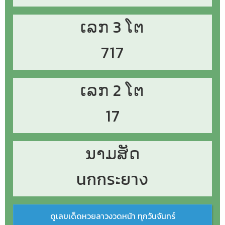
ເລກ 3 ໂຕ
717
ເລກ 2 ໂຕ
17
ນາມສັດ
นกกระยาง
ดูเลขเด็ดหวยลาวงวดหน้า ทุกวันจันทร์