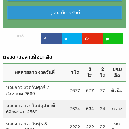
ดูเลขเด็ด อ.รักษ์
แชร์
ตรวจหวยลาวย้อนหลัง
3
2
ນາມ
ผลหวยลาว งวดวันที่
4 ໂຕ
ໂຕ
ໂຕ
ສັດ
หวยลาว งวดวันศุกร์ 7
7677
677
77
ตัวนิ่ม
สิงหาคม 2569
หวยลาว งวดวันพฤหัสบดี
7634
634
34
กวาง
6สิงหาคม 2569
หวยลาว งวดวันพุธ 5
นก
2222
222
22