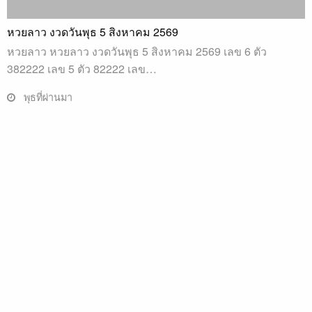
หวยลาว งวดวันพุธ 5 สิงหาคม 2569
หวยลาว หวยลาว งวดวันพุธ 5 สิงหาคม 2569 เลข 6 ตัว
382222 เลข 5 ตัว 82222 เลข…
พุธที่ผ่านมา