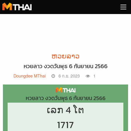
Skip
to
content
ຫວຍລາວ
หวยลาว งวดวันพุธ 6 กันยายน 2566
Doungdee MThai
6 ก.ย. 2023
1
หวยลาว งวดวันพุธ 6 กันยายน 2566
ເລກ 4 ໂຕ
1717