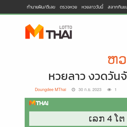
Skip
ทำนายฝัน/ตีเลข
ตรวจหวย
หวยลาววันนี้
สลากกินแบ
to
content
ຫວ
หวยลาว งวดวันจั
Doungdee MThai
30 ก.ย. 2023
1
ເລກ 4 ໂ