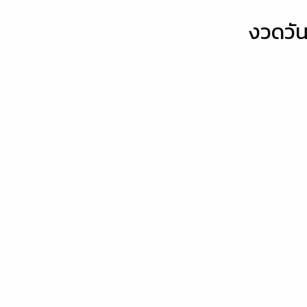
งวดวัน