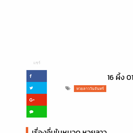
แชร์
16 ผึ้ง 
หวยลาววันจันทร์
เรื่องอื่นในหมวด หวยลาว