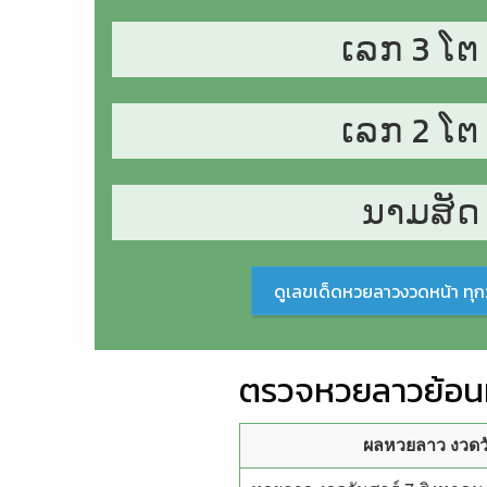
ເລກ 3 ໂ
ເລກ 2 ໂ
ນາມສັ
ดูเลขเด็ดหวยลาวงวดหน้า ทุกว
ตรวจหวยลาวย้อน
ผลหวยลาว งวดวั