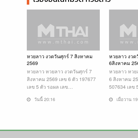
หวยลาว งวดวันศุกร์ 7 สิงหาคม
หวยลาว งวดว
2569
6สิงหาคม 25
หวยลาว หวยลาว งวดวันศุกร์ 7
หวยลาว หวยล
สิงหาคม 2569 เลข 6 ตัว 197677
6 สิงหาคม 25
เลข 5 ตัว รอผล เลข…
507634 เลข 
วันนี้ 20:16
เมื่อวาน 19