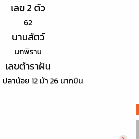
เลข 2 ตัว
62
นามสัตว์
นกพิราบ
เลขตำราฝัน
01 ปลาน้อย 12 ม้า 26 นากบิน