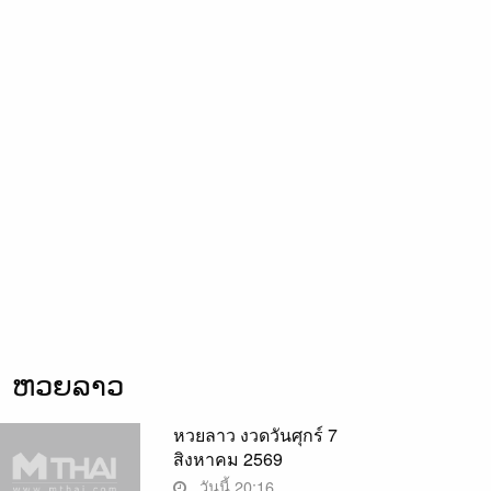
ຫວຍລາວ
หวยลาว งวดวันศุกร์ 7
สิงหาคม 2569
วันนี้ 20:16