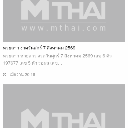
หวยลาว งวดวันศุกร์ 7 สิงหาคม 2569
หวยลาว หวยลาว งวดวันศุกร์ 7 สิงหาคม 2569 เลข 6 ตัว
197677 เลข 5 ตัว รอผล เลข…
เมื่อวาน 20:16