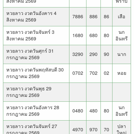
สิงหาคม 2569
พิราบ
หวยลาว งวดวันอังคาร 4
7886
886
86
เสือ
สิงหาคม 2569
หวยลาว งวดวันจันทร์ 3
นก
1680
680
80
สิงหาคม 2569
อินทรี
หวยลาว งวดวันศุกร์ 31
3290
290
90
นาก
กรกฎาคม 2569
หวยลาว งวดวันพฤหัสบดี 30
0702
702
02
หอย
กรกฎาคม 2569
หวยลาว งวดวันพุธ 29
กรกฎาคม 2569
หวยลาว งวดวันอังคาร 28
นก
0480
480
80
กรกฎาคม 2569
อินทรี
หวยลาว งวดวันจันทร์ 27
ปลา
4970
970
70
กรกฎาคม 2569
ใหญ่