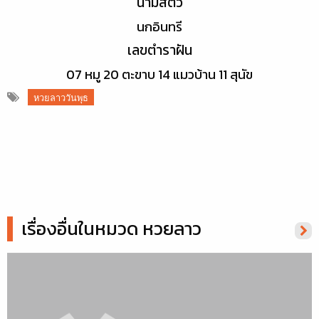
นามสัตว์
นกอินทรี
เลขตำราฝัน
07 หมู 20 ตะขาบ 14 แมวบ้าน 11 สุนัข
หวยลาววันพุธ
เรื่องอื่นในหมวด หวยลาว