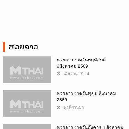
ຫວຍລາວ
หวยลาว งวดวันพฤหัสบดี
6สิงหาคม 2569
เมื่อวาน 19:14
หวยลาว งวดวันพุธ 5 สิงหาคม
2569
พุธที่ผ่านมา
หวยลาว งวดวันอังคาร 4 สิงหาคม