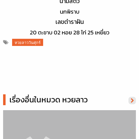
นามสัตว์
นกพิราบ
เลขตำราฝัน
20 ตะขาบ 02 หอย 28 ไก่ 25 เหยี่ยว
หวยลาววันศุกร์
เรื่องอื่นในหมวด หวยลาว