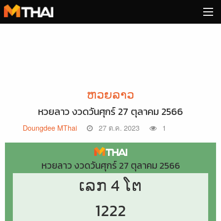
Skip
to
content
ຫວຍລາວ
หวยลาว งวดวันศุกร์ 27 ตุลาคม 2566
Doungdee MThai
27 ต.ค. 2023
1
หวยลาว งวดวันศุกร์ 27 ตุลาคม 2566
ເລກ 4 ໂຕ
1222