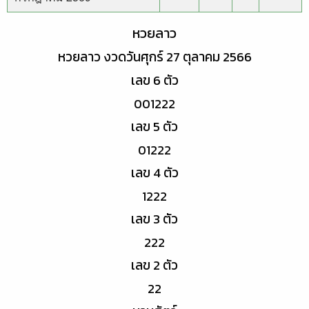
หวยลาว
หวยลาว งวดวันศุกร์ 27 ตุลาคม 2566
เลข 6 ตัว
001222
เลข 5 ตัว
01222
เลข 4 ตัว
1222
เลข 3 ตัว
222
เลข 2 ตัว
22