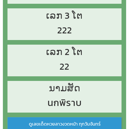
ເລກ 3 ໂຕ
222
ເລກ 2 ໂຕ
22
ນາມສັດ
นกพิราบ
ดูเลขเด็ดหวยลาวงวดหน้า ทุกวันจันทร์