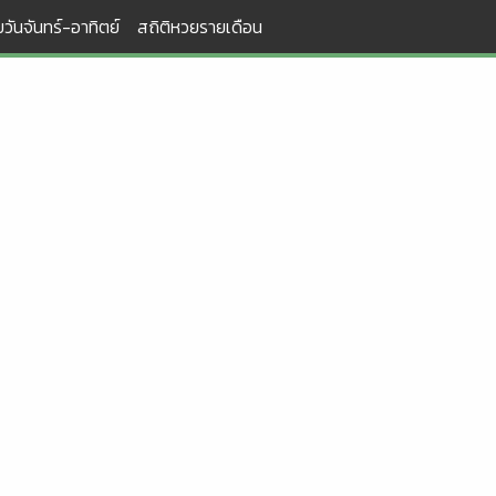
วันจันทร์-อาทิตย์
สถิติหวยรายเดือน