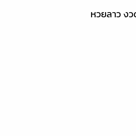
หวยลาว งวด