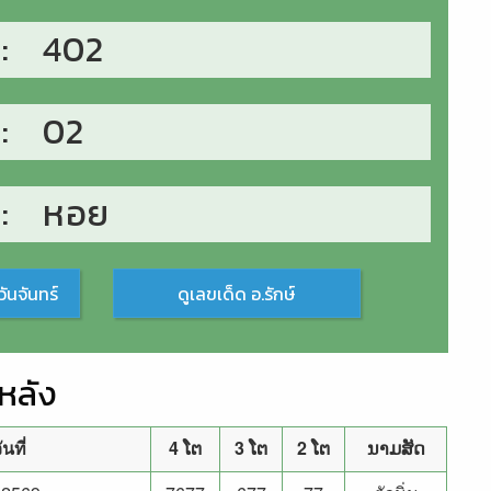
ຕ
402
ຕ
02
ດ
หอย
ันจันทร์
ดูเลขเด็ด อ.รักษ์
หลัง
นที่
4 ໂຕ
3 ໂຕ
2 ໂຕ
ນາມສັດ