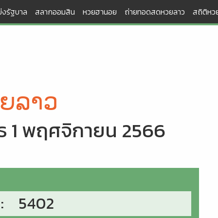
่งรัฐบาล
สลากออมสิน
หวยฮานอย
ถ่ายทอดสดหวยลาว
สถิติหวย
ຍລາວ
ธ 1 พฤศจิกายน 2566
ຕ
5402