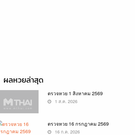
ผลหวยล่าสุด
ตรวจหวย 1 สิงหาคม 2569
1 ส.ค. 2026
ตรวจหวย 16 กรกฎาคม 2569
16 ก.ค. 2026