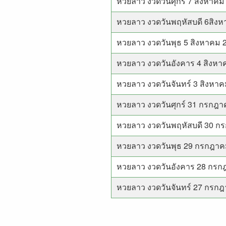
หวยลาว งวดวันศุกร์ 7 สิงหาคม
หวยลาว งวดวันพฤหัสบดี 6สิง
หวยลาว งวดวันพุธ 5 สิงหาคม 
หวยลาว งวดวันอังคาร 4 สิงหา
หวยลาว งวดวันจันทร์ 3 สิงหา
หวยลาว งวดวันศุกร์ 31 กรกฎ
หวยลาว งวดวันพฤหัสบดี 30 ก
หวยลาว งวดวันพุธ 29 กรกฎาค
หวยลาว งวดวันอังคาร 28 กร
หวยลาว งวดวันจันทร์ 27 กรก