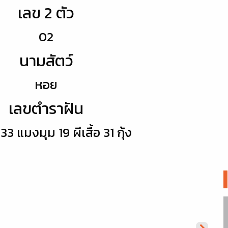
เลข 2 ตัว
02
นามสัตว์
หอย
เลขตำราฝัน
3 แมงมุม 19 ผีเสื้อ 31 กุ้ง