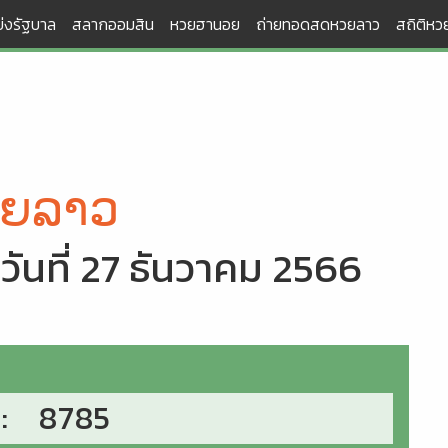
่งรัฐบาล
สลากออมสิน
หวยฮานอย
ถ่ายทอดสดหวยลาว
สถิติหวย
ຍລາວ
ันที่ 27 ธันวาคม 2566
ຕ
8785