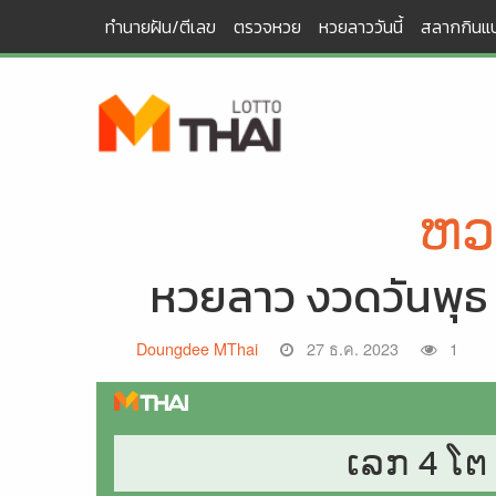
Skip
ทำนายฝัน/ตีเลข
ตรวจหวย
หวยลาววันนี้
สลากกินแบ
to
content
ຫວ
หวยลาว งวดวันพุธ ว
Doungdee MThai
27 ธ.ค. 2023
1
ເລກ 4 ໂ