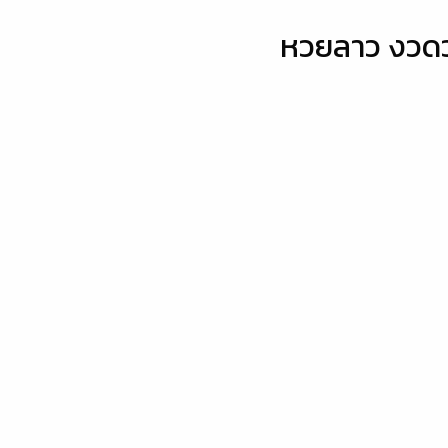
หวยลาว งวดวั