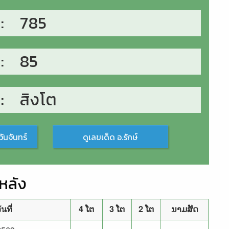
ຕ
785
ຕ
85
ດ
สิงโต
ันจันทร์
ดูเลขเด็ด อ.รักษ์
หลัง
นที่
4 ໂຕ
3 ໂຕ
2 ໂຕ
ນາມສັດ