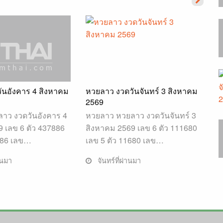
ันอังคาร 4 สิงหาคม
หวยลาว งวดวันจันทร์ 3 สิงหาคม
2569
าว งวดวันอังคาร 4
หวยลาว หวยลาว งวดวันจันทร์ 3
 เลข 6 ตัว 437886
สิงหาคม 2569 เลข 6 ตัว 111680
886 เลข…
เลข 5 ตัว 11680 เลข…
านมา
จันทร์ที่ผ่านมา