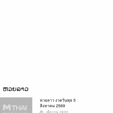
ຫວຍລາວ
หวยลาว งวดวันพุธ 5
สิงหาคม 2569
เมื่อวาน 19:01