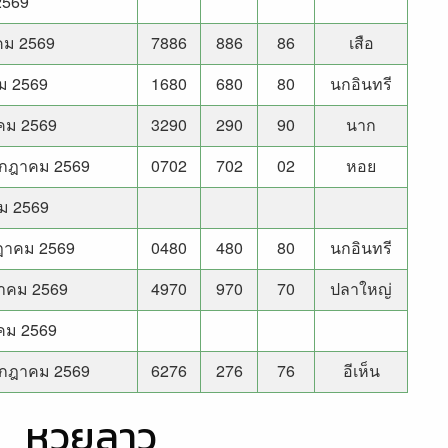
2569
คม 2569
7886
886
86
เสือ
คม 2569
1680
680
80
นกอินทรี
าคม 2569
3290
290
90
นาก
รกฎาคม 2569
0702
702
02
หอย
ม 2569
กฎาคม 2569
0480
480
80
นกอินทรี
ฎาคม 2569
4970
970
70
ปลาใหญ่
าคม 2569
รกฎาคม 2569
6276
276
76
อีเห็น
หวยลาว