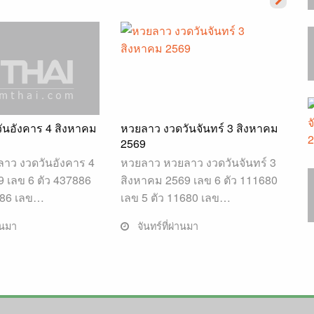
ันอังคาร 4 สิงหาคม
หวยลาว งวดวันจันทร์ 3 สิงหาคม
2569
าว งวดวันอังคาร 4
หวยลาว หวยลาว งวดวันจันทร์ 3
 เลข 6 ตัว 437886
สิงหาคม 2569 เลข 6 ตัว 111680
886 เลข…
เลข 5 ตัว 11680 เลข…
านมา
จันทร์ที่ผ่านมา