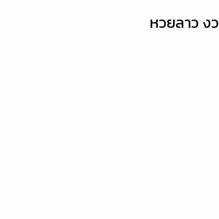
หวยลาว งวด