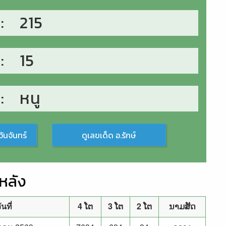
ຕ
215
ຕ
15
ດ
หนู
ันจันทร์
ดูเลขเด็ด อ.รักษ์
หลัง
นที่
4 ໂຕ
3 ໂຕ
2 ໂຕ
ນາມສັດ