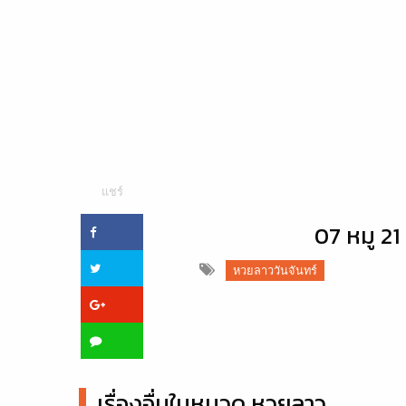
แชร์
07 หมู 21 
หวยลาววันจันทร์
เรื่องอื่นในหมวด หวยลาว