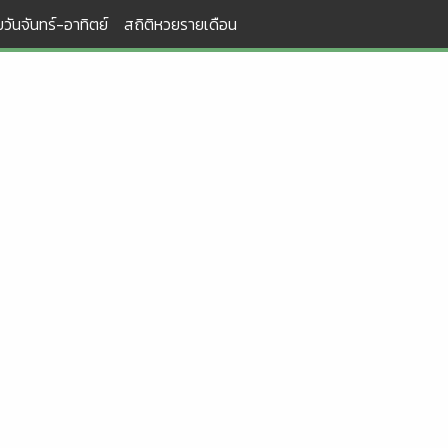
วันจันทร์-อาทิตย์
สถิติหวยรายเดือน