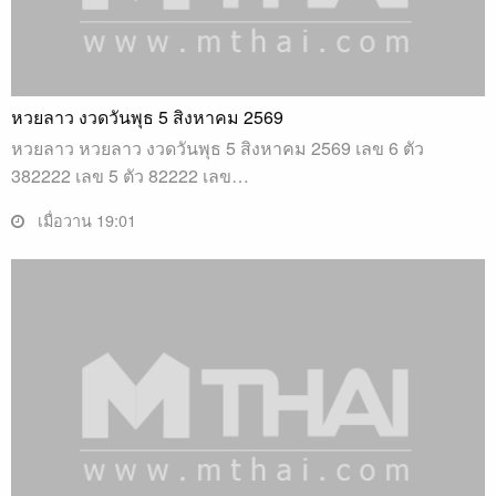
หวยลาว งวดวันพุธ 5 สิงหาคม 2569
หวยลาว หวยลาว งวดวันพุธ 5 สิงหาคม 2569 เลข 6 ตัว
382222 เลข 5 ตัว 82222 เลข…
เมื่อวาน 19:01