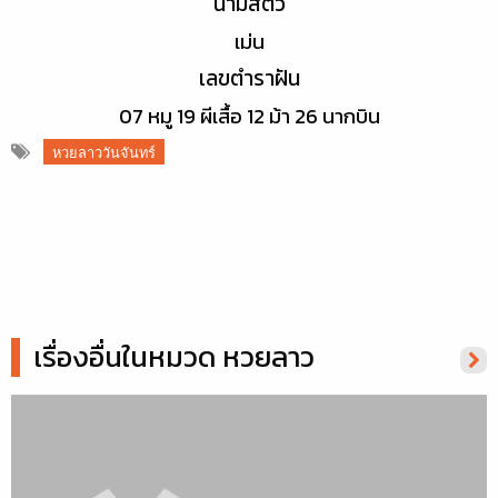
นามสัตว์
เม่น
เลขตำราฝัน
07 หมู 19 ผีเสื้อ 12 ม้า 26 นากบิน
หวยลาววันจันทร์
เรื่องอื่นในหมวด หวยลาว