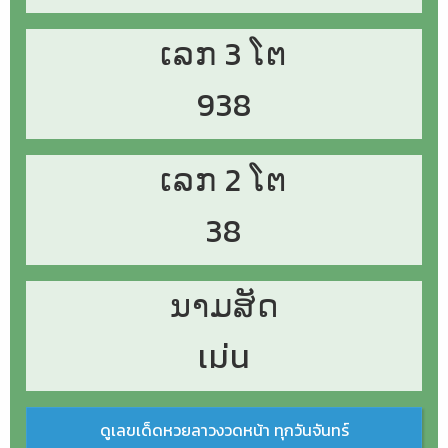
ເລກ 3 ໂຕ
938
ເລກ 2 ໂຕ
38
ນາມສັດ
เม่น
ดูเลขเด็ดหวยลาวงวดหน้า ทุกวันจันทร์