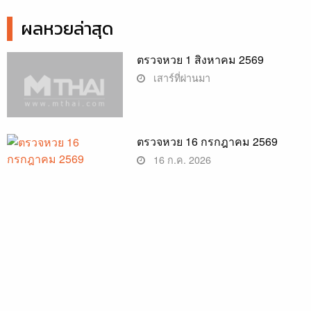
ผลหวยล่าสุด
ตรวจหวย 1 สิงหาคม 2569
เสาร์ที่ผ่านมา
ตรวจหวย 16 กรกฎาคม 2569
16 ก.ค. 2026