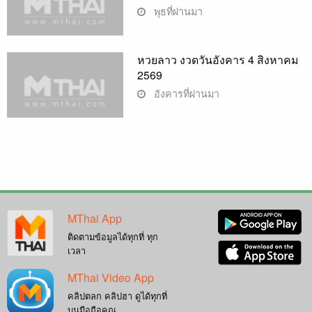
พุธที่ผ่านมา
หวยลาว งวดวันอังคาร 4 สิงหาคม
2569
อังคารที่ผ่านมา
MThai App
ติดตามข้อมูลได้ทุกที่ ทุก
เวลา
MThai Video App
คลิปตลก คลิปฮา ดูได้ทุกที่
บนมือถือคุณ