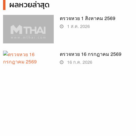
ผลหวยล่าสุด
ตรวจหวย 1 สิงหาคม 2569
1 ส.ค. 2026
ตรวจหวย 16 กรกฎาคม 2569
16 ก.ค. 2026