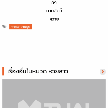
89
นามสัตว์
ควาย
หวยลาววันพุธ
เรื่องอื่นในหมวด หวยลาว