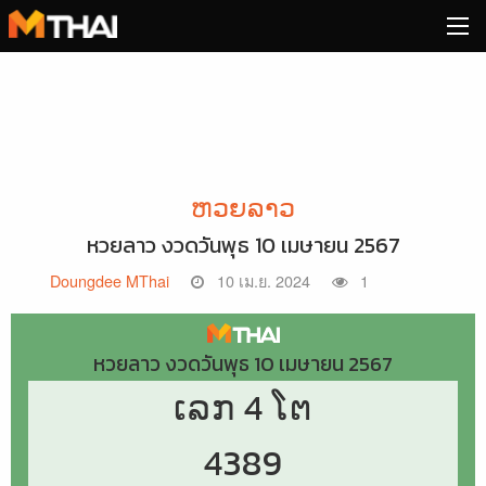
Skip
to
content
ຫວຍລາວ
หวยลาว งวดวันพุธ 10 เมษายน 2567
Doungdee MThai
10 เม.ย. 2024
1
หวยลาว งวดวันพุธ 10 เมษายน 2567
ເລກ 4 ໂຕ
4389