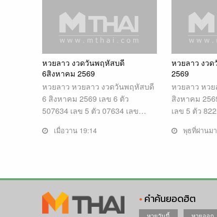
หวยลาว งวดวันพฤหัสบดี
หวยลาว งวดว
6สิงหาคม 2569
2569
หวยลาว หวยลาว งวดวันพฤหัสบดี
หวยลาว หวยล
6 สิงหาคม 2569 เลข 6 ตัว
สิงหาคม 2569
507634 เลข 5 ตัว 07634 เลข…
เลข 5 ตัว 82
เมื่อวาน 19:14
พุธที่ผ่านมา
คำค้นยอดฮิต
หวยวันนี้
หวยออก