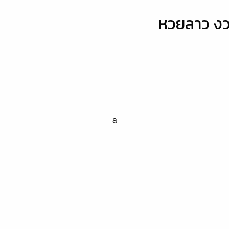
หวยลาว งว
a