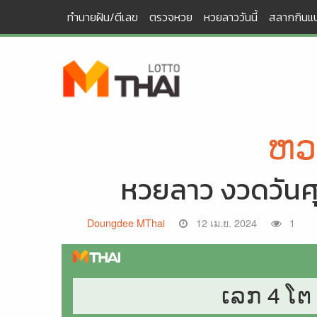
Skip
ทำนายฝัน/ตีเลข
ตรวจหวย
หวยลาววันนี้
สลากกินแบ
to
content
ຫວ
หวยลาว งวดวันศุ
Doungdee MThai
12 เม.ย. 2024
1
ເລກ 4 ໂ