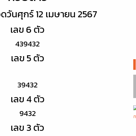
ดวันศุกร์ 12 เมษายน 2567
เลข 6 ตัว
439432
เลข 5 ตัว
39432
เลข 4 ตัว
9432
เลข 3 ตัว