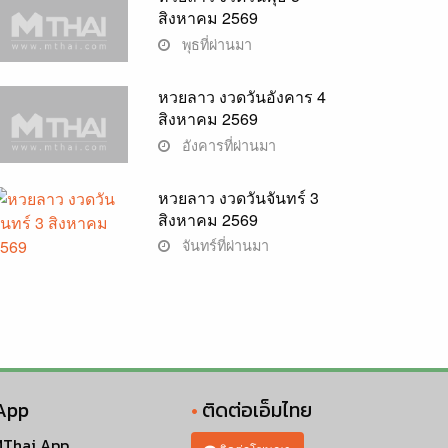
สิงหาคม 2569
พุธที่ผ่านมา
หวยลาว งวดวันอังคาร 4
สิงหาคม 2569
อังคารที่ผ่านมา
หวยลาว งวดวันจันทร์ 3
สิงหาคม 2569
จันทร์ที่ผ่านมา
App
ติดต่อเอ็มไทย
Thai App