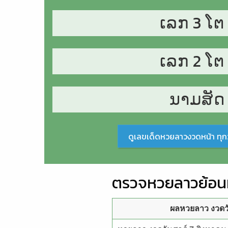
ເລກ 3 ໂ
ເລກ 2 ໂ
ນາມສັ
ดูเลขเด็ดหวยลาวงวดหน้า ทุกว
ตรวจหวยลาวย้อน
ผลหวยลาว งวดวั