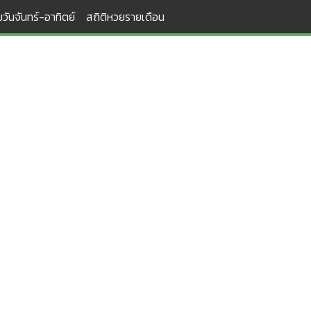
วันจันทร์-อาทิตย์
สถิติหวยรายเดือน