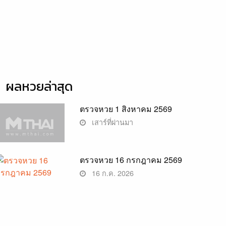
ผลหวยล่าสุด
ตรวจหวย 1 สิงหาคม 2569
เสาร์ที่ผ่านมา
ตรวจหวย 16 กรกฎาคม 2569
16 ก.ค. 2026