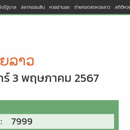
่งรัฐบาล
สลากออมสิน
หวยฮานอย
ถ่ายทอดสดหวยลาว
สถิติหวย
ຍລາວ
กร์ 3 พฤษภาคม 2567
ຕ
7999