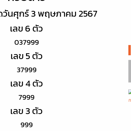
วันศุกร์ 3 พฤษภาคม 2567
เลข 6 ตัว
037999
เลข 5 ตัว
37999
เลข 4 ตัว
7999
เลข 3 ตัว
999