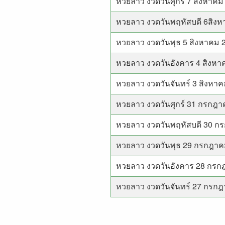
หวยลาว งวดวันศุกร์ 7 สิงหาคม
หวยลาว งวดวันพฤหัสบดี 6สิง
หวยลาว งวดวันพุธ 5 สิงหาคม 
หวยลาว งวดวันอังคาร 4 สิงหา
หวยลาว งวดวันจันทร์ 3 สิงหา
หวยลาว งวดวันศุกร์ 31 กรกฎ
หวยลาว งวดวันพฤหัสบดี 30 ก
หวยลาว งวดวันพุธ 29 กรกฎาค
หวยลาว งวดวันอังคาร 28 กร
หวยลาว งวดวันจันทร์ 27 กรก