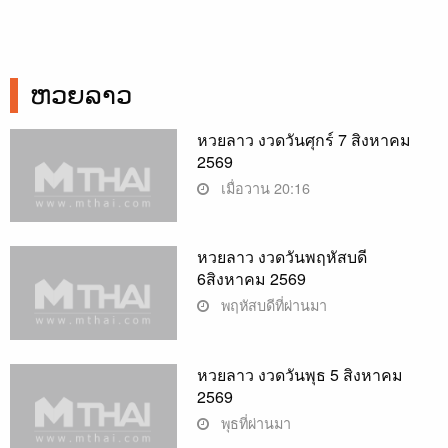
ຫວຍລາວ
หวยลาว งวดวันศุกร์ 7 สิงหาคม
2569
เมื่อวาน 20:16
หวยลาว งวดวันพฤหัสบดี
6สิงหาคม 2569
พฤหัสบดีที่ผ่านมา
หวยลาว งวดวันพุธ 5 สิงหาคม
2569
พุธที่ผ่านมา