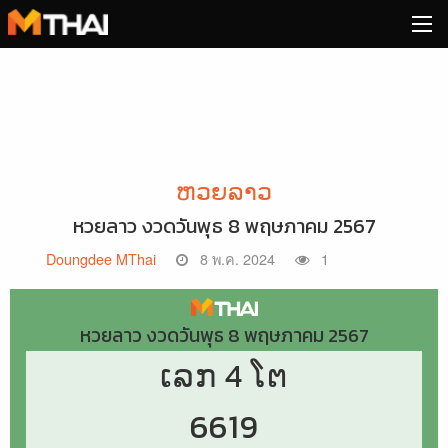
Skip
to
content
ຫວຍລາວ
หวยลาว งวดวันพุธ 8 พฤษภาคม 2567
Doungdee MThai
8 พ.ค. 2024
1
หวยลาว งวดวันพุธ 8 พฤษภาคม 2567
ເລກ 4 ໂຕ
6619