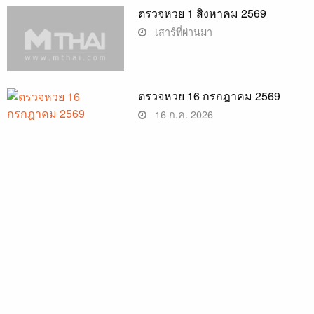
ตรวจหวย 1 สิงหาคม 2569
เสาร์ที่ผ่านมา
ตรวจหวย 16 กรกฎาคม 2569
16 ก.ค. 2026