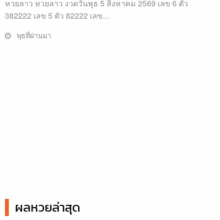
หวยลาว หวยลาว งวดวันพุธ 5 สิงหาคม 2569 เลข 6 ตัว
382222 เลข 5 ตัว 82222 เลข…
พุธที่ผ่านมา
ผลหวยล่าสุด