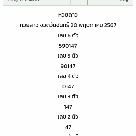
หวยลาว
หวยลาว งวดวันจันทร์ 20 พฤษภาคม 2567
เลข 6 ตัว
590147
เลข 5 ตัว
90147
เลข 4 ตัว
0147
เลข 3 ตัว
147
เลข 2 ตัว
47