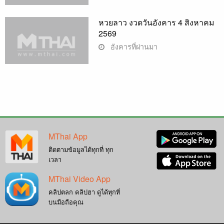
หวยลาว งวดวันอังคาร 4 สิงหาคม
2569
อังคารที่ผ่านมา
MThai App
ติดตามข้อมูลได้ทุกที่ ทุก
เวลา
MThai Video App
คลิปตลก คลิปฮา ดูได้ทุกที่
บนมือถือคุณ