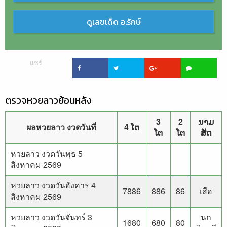
ดูเลขเด็ด อ.รักษ์
แชร์
ตรวจหวยลาวย้อนหลัง
3
2
ນາມ
ผลหวยลาว งวดวันที่
4 ໂຕ
ໂຕ
ໂຕ
ສັດ
หวยลาว งวดวันพุธ 5
สิงหาคม 2569
หวยลาว งวดวันอังคาร 4
7886
886
86
เสือ
สิงหาคม 2569
หวยลาว งวดวันจันทร์ 3
นก
1680
680
80