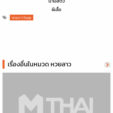
นามสัตว์
ผีเสื้อ
หวยลาววันพุธ
เรื่องอื่นในหมวด หวยลาว