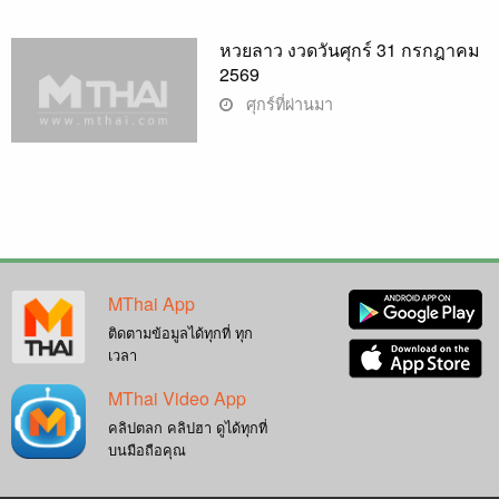
หวยลาว งวดวันศุกร์ 31 กรกฎาคม
2569
ศุกร์ที่ผ่านมา
MThai App
ติดตามข้อมูลได้ทุกที่ ทุก
เวลา
MThai Video App
คลิปตลก คลิปฮา ดูได้ทุกที่
บนมือถือคุณ