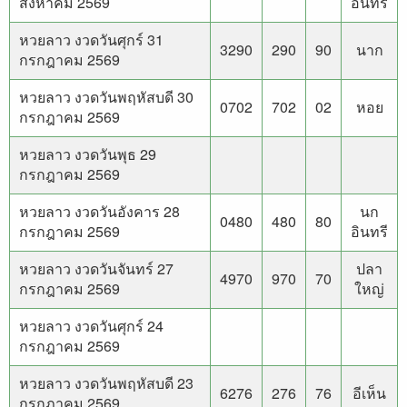
สิงหาคม 2569
อินทรี
หวยลาว งวดวันศุกร์ 31
3290
290
90
นาก
กรกฎาคม 2569
หวยลาว งวดวันพฤหัสบดี 30
0702
702
02
หอย
กรกฎาคม 2569
หวยลาว งวดวันพุธ 29
กรกฎาคม 2569
หวยลาว งวดวันอังคาร 28
นก
0480
480
80
กรกฎาคม 2569
อินทรี
หวยลาว งวดวันจันทร์ 27
ปลา
4970
970
70
กรกฎาคม 2569
ใหญ่
หวยลาว งวดวันศุกร์ 24
กรกฎาคม 2569
หวยลาว งวดวันพฤหัสบดี 23
6276
276
76
อีเห็น
กรกฎาคม 2569