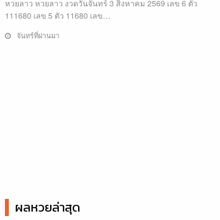
หวยลาว หวยลาว งวดวันจันทร์ 3 สิงหาคม 2569 เลข 6 ตัว
111680 เลข 5 ตัว 11680 เลข…
จันทร์ที่ผ่านมา
ผลหวยล่าสุด