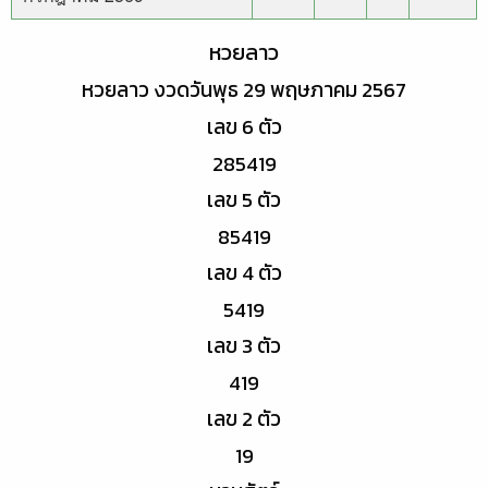
หวยลาว
หวยลาว งวดวันพุธ 29 พฤษภาคม 2567
เลข 6 ตัว
285419
เลข 5 ตัว
85419
เลข 4 ตัว
5419
เลข 3 ตัว
419
เลข 2 ตัว
19