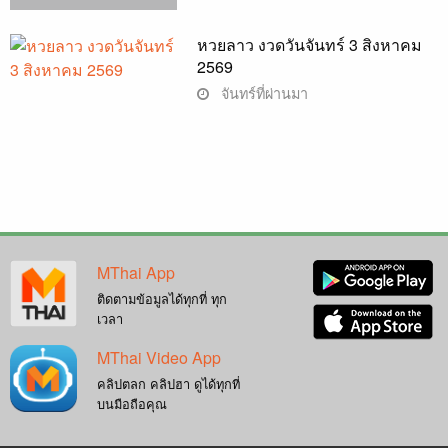
หวยลาว งวดวันจันทร์ 3 สิงหาคม
2569
จันทร์ที่ผ่านมา
MThai App
ติดตามข้อมูลได้ทุกที่ ทุก
เวลา
MThai Video App
คลิปตลก คลิปฮา ดูได้ทุกที่
บนมือถือคุณ