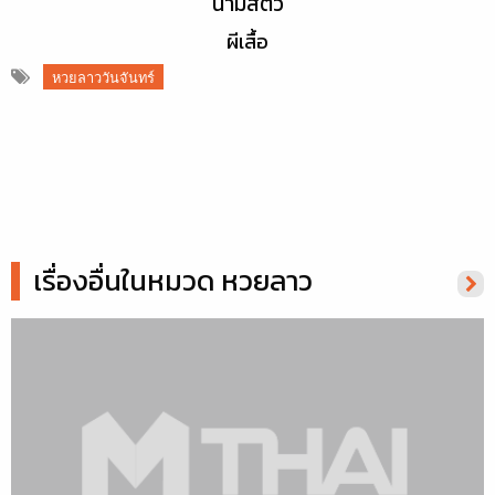
นามสัตว์
ผีเสื้อ
หวยลาววันจันทร์
เรื่องอื่นในหมวด หวยลาว