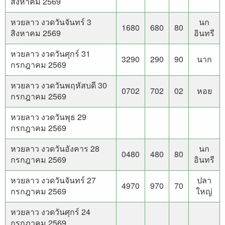
สิงหาคม 2569
หวยลาว งวดวันจันทร์ 3
นก
1680
680
80
สิงหาคม 2569
อินทรี
หวยลาว งวดวันศุกร์ 31
3290
290
90
นาก
กรกฎาคม 2569
หวยลาว งวดวันพฤหัสบดี 30
0702
702
02
หอย
กรกฎาคม 2569
หวยลาว งวดวันพุธ 29
กรกฎาคม 2569
หวยลาว งวดวันอังคาร 28
นก
0480
480
80
กรกฎาคม 2569
อินทรี
หวยลาว งวดวันจันทร์ 27
ปลา
4970
970
70
กรกฎาคม 2569
ใหญ่
หวยลาว งวดวันศุกร์ 24
กรกฎาคม 2569