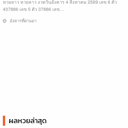
หวยลาว หวยลาว งวดวันอังคาร 4 สิงหาคม 2569 เลข 6 ตัว
437886 เลข 5 ตัว 37886 เลข…
อังคารที่ผ่านมา
ผลหวยล่าสุด