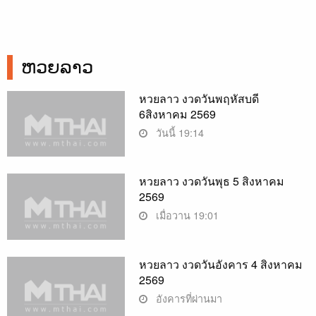
ຫວຍລາວ
หวยลาว งวดวันพฤหัสบดี
6สิงหาคม 2569
วันนี้ 19:14
หวยลาว งวดวันพุธ 5 สิงหาคม
2569
เมื่อวาน 19:01
หวยลาว งวดวันอังคาร 4 สิงหาคม
2569
อังคารที่ผ่านมา