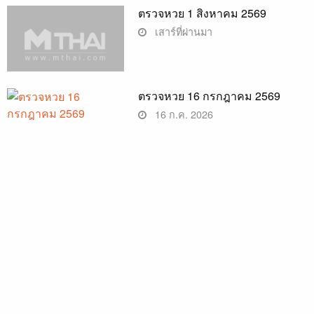
ตรวจหวย 1 สิงหาคม 2569
เสาร์ที่ผ่านมา
ตรวจหวย 16 กรกฎาคม 2569
16 ก.ค. 2026