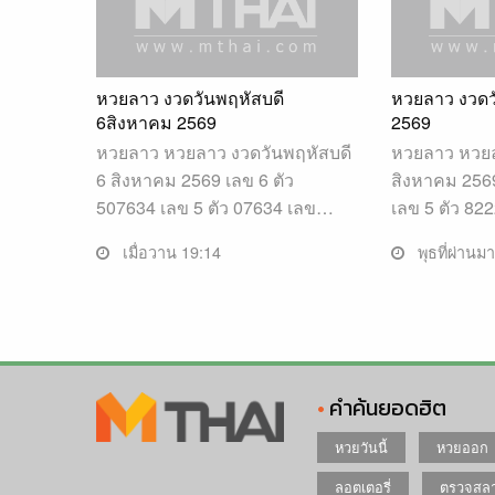
หวยลาว งวดวันพฤหัสบดี
หวยลาว งวดว
6สิงหาคม 2569
2569
หวยลาว หวยลาว งวดวันพฤหัสบดี
หวยลาว หวยล
6 สิงหาคม 2569 เลข 6 ตัว
สิงหาคม 2569
507634 เลข 5 ตัว 07634 เลข…
เลข 5 ตัว 82
เมื่อวาน 19:14
พุธที่ผ่านมา
คำค้นยอดฮิต
หวยวันนี้
หวยออก
ลอตเตอรี่
ตรวจสลา