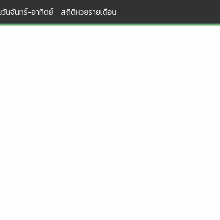
วันจันทร์-อาทิตย์
สถิติหวยรายเดือน