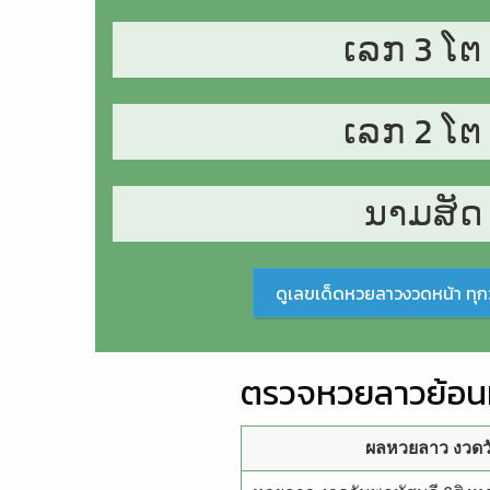
ເລກ 3 ໂ
ເລກ 2 ໂ
ນາມສັ
ดูเลขเด็ดหวยลาวงวดหน้า ทุกว
ตรวจหวยลาวย้อน
ผลหวยลาว งวดวั