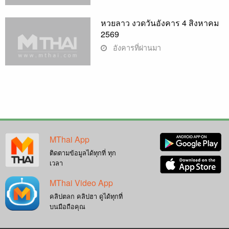
หวยลาว งวดวันอังคาร 4 สิงหาคม
2569
อังคารที่ผ่านมา
MThai App
ติดตามข้อมูลได้ทุกที่ ทุก
เวลา
MThai Video App
คลิปตลก คลิปฮา ดูได้ทุกที่
บนมือถือคุณ