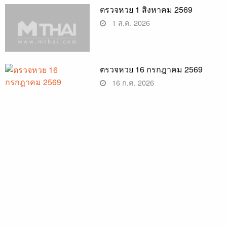
ตรวจหวย 1 สิงหาคม 2569
1 ส.ค. 2026
ตรวจหวย 16 กรกฎาคม 2569
16 ก.ค. 2026