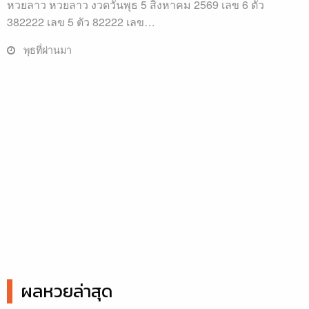
หวยลาว หวยลาว งวดวันพุธ 5 สิงหาคม 2569 เลข 6 ตัว
382222 เลข 5 ตัว 82222 เลข…
พุธที่ผ่านมา
ผลหวยล่าสุด