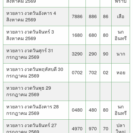
สิงหาคม 2569
พิราบ
หวยลาว งวดวันอังคาร 4
7886
886
86
เสือ
สิงหาคม 2569
หวยลาว งวดวันจันทร์ 3
นก
1680
680
80
สิงหาคม 2569
อินทรี
หวยลาว งวดวันศุกร์ 31
3290
290
90
นาก
กรกฎาคม 2569
หวยลาว งวดวันพฤหัสบดี 30
0702
702
02
หอย
กรกฎาคม 2569
หวยลาว งวดวันพุธ 29
กรกฎาคม 2569
หวยลาว งวดวันอังคาร 28
นก
0480
480
80
กรกฎาคม 2569
อินทรี
หวยลาว งวดวันจันทร์ 27
ปลา
4970
970
70
กรกฎาคม 2569
ใหญ่