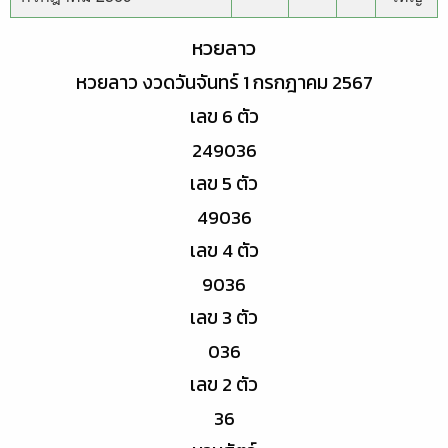
หวยลาว
หวยลาว งวดวันจันทร์ 1 กรกฎาคม 2567
เลข 6 ตัว
249036
เลข 5 ตัว
49036
เลข 4 ตัว
9036
เลข 3 ตัว
036
เลข 2 ตัว
36