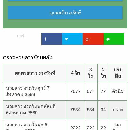
ดูเลขเด็ด อ.รักษ์
แชร์
ตรวจหวยลาวย้อนหลัง
3
2
ນາມ
ผลหวยลาว งวดวันที่
4 ໂຕ
ໂຕ
ໂຕ
ສັດ
หวยลาว งวดวันศุกร์ 7
7677
677
77
ตัวนิ่ม
สิงหาคม 2569
หวยลาว งวดวันพฤหัสบดี
7634
634
34
กวาง
6สิงหาคม 2569
หวยลาว งวดวันพุธ 5
นก
2222
222
22