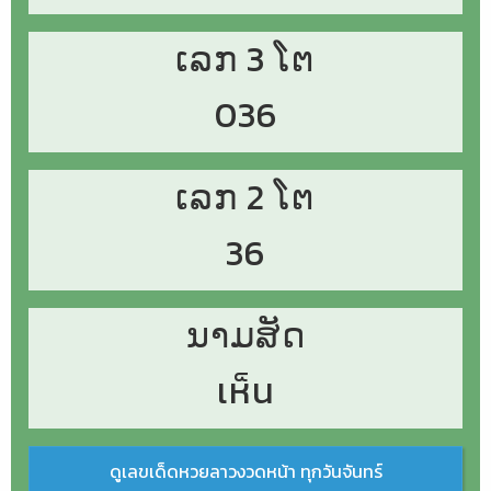
ເລກ 3 ໂຕ
036
ເລກ 2 ໂຕ
36
ນາມສັດ
เห็น
ดูเลขเด็ดหวยลาวงวดหน้า ทุกวันจันทร์