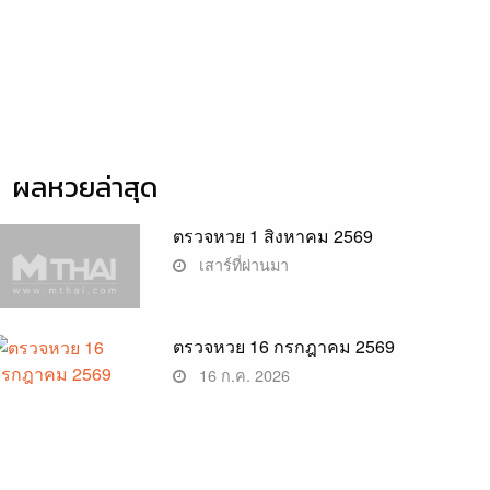
ผลหวยล่าสุด
ตรวจหวย 1 สิงหาคม 2569
เสาร์ที่ผ่านมา
ตรวจหวย 16 กรกฎาคม 2569
16 ก.ค. 2026