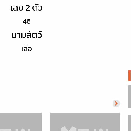
เลข 2 ตัว
46
นามสัตว์
เสือ