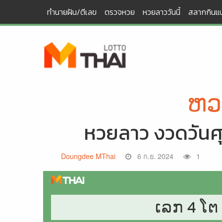
Skip
ทำนายฝัน/ตีเลข
ตรวจหวย
หวยลาววันนี้
สลากกินแบ
to
content
ຫວ
หวยลาว งวดวันศุ
Doungdee MThai
6 ก.ย. 2024
1
ເລກ 4 ໂ