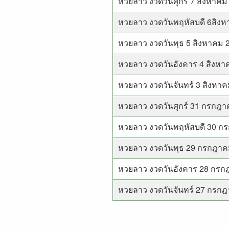
หวยลาว งวดวันศุกร์ 7 สิงหาคม
หวยลาว งวดวันพฤหัสบดี 6สิง
หวยลาว งวดวันพุธ 5 สิงหาคม 
หวยลาว งวดวันอังคาร 4 สิงหา
หวยลาว งวดวันจันทร์ 3 สิงหา
หวยลาว งวดวันศุกร์ 31 กรกฎ
หวยลาว งวดวันพฤหัสบดี 30 ก
หวยลาว งวดวันพุธ 29 กรกฎาค
หวยลาว งวดวันอังคาร 28 กร
หวยลาว งวดวันจันทร์ 27 กรก