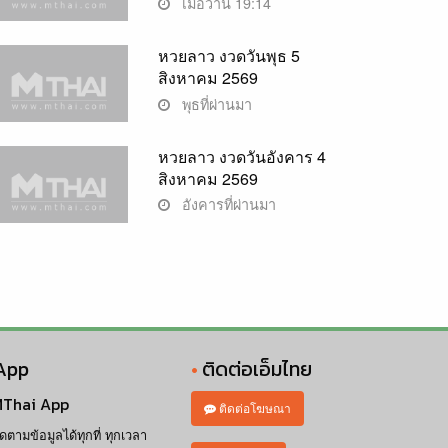
เมื่อวาน 19:14
หวยลาว งวดวันพุธ 5
สิงหาคม 2569
พุธที่ผ่านมา
หวยลาว งวดวันอังคาร 4
สิงหาคม 2569
อังคารที่ผ่านมา
App
ติดต่อเอ็มไทย
Thai App
ติดต่อโฆษณา
ิดตามข้อมูลได้ทุกที่ ทุกเวลา