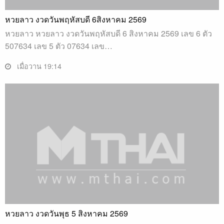
หวยลาว งวดวันพฤหัสบดี 6สิงหาคม 2569
หวยลาว หวยลาว งวดวันพฤหัสบดี 6 สิงหาคม 2569 เลข 6 ตัว
507634 เลข 5 ตัว 07634 เลข…
เมื่อวาน 19:14
หวยลาว งวดวันพุธ 5 สิงหาคม 2569