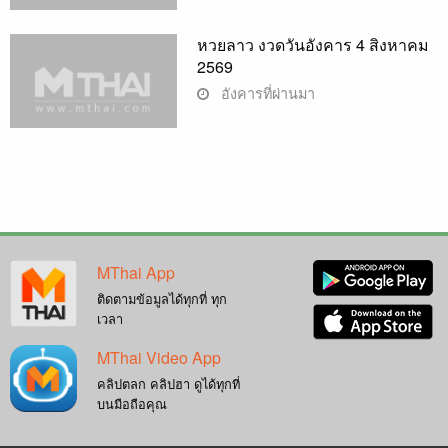
หวยลาว งวดวันอังคาร 4 สิงหาคม
2569
อังคารที่ผ่านมา
MThai App
ติดตามข้อมูลได้ทุกที่ ทุก
เวลา
MThai Video App
คลิปตลก คลิปฮา ดูได้ทุกที่
บนมือถือคุณ