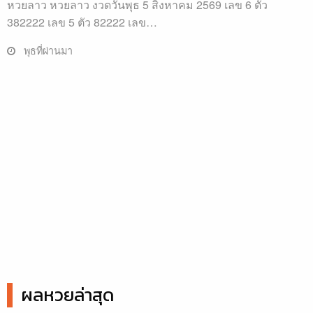
หวยลาว หวยลาว งวดวันพุธ 5 สิงหาคม 2569 เลข 6 ตัว
382222 เลข 5 ตัว 82222 เลข…
พุธที่ผ่านมา
ผลหวยล่าสุด