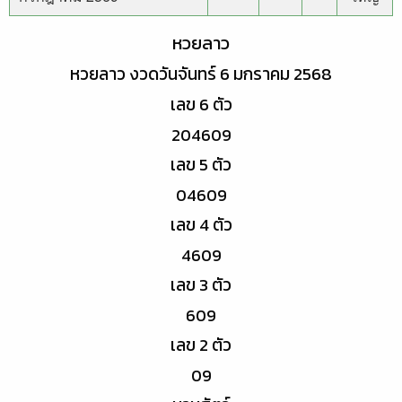
หวยลาว
หวยลาว งวดวันจันทร์ 6 มกราคม 2568
เลข 6 ตัว
204609
เลข 5 ตัว
04609
เลข 4 ตัว
4609
เลข 3 ตัว
609
เลข 2 ตัว
09