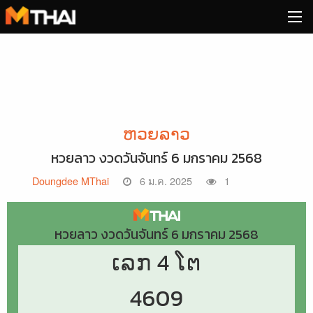
Skip
to
content
ຫວຍລາວ
หวยลาว งวดวันจันทร์ 6 มกราคม 2568
Doungdee MThai
6 ม.ค. 2025
1
หวยลาว งวดวันจันทร์ 6 มกราคม 2568
ເລກ 4 ໂຕ
4609