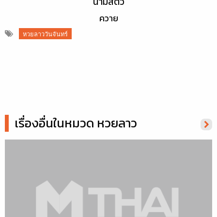
นามสัตว์
ควาย
หวยลาววันจันทร์
เรื่องอื่นในหมวด หวยลาว