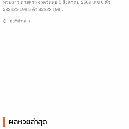
หวยลาว หวยลาว งวดวันพุธ 5 สิงหาคม 2569 เลข 6 ตัว
382222 เลข 5 ตัว 82222 เลข…
พุธที่ผ่านมา
ผลหวยล่าสุด