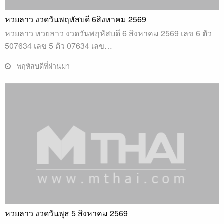
หวยลาว งวดวันพฤหัสบดี 6สิงหาคม 2569
หวยลาว หวยลาว งวดวันพฤหัสบดี 6 สิงหาคม 2569 เลข 6 ตัว
507634 เลข 5 ตัว 07634 เลข…
พฤหัสบดีที่ผ่านมา
หวยลาว งวดวันพุธ 5 สิงหาคม 2569