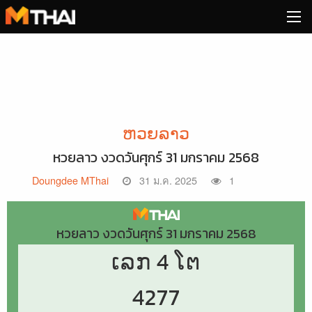
Skip
to
content
ຫວຍລາວ
หวยลาว งวดวันศุกร์ 31 มกราคม 2568
Doungdee MThai
31 ม.ค. 2025
1
หวยลาว งวดวันศุกร์ 31 มกราคม 2568
ເລກ 4 ໂຕ
4277