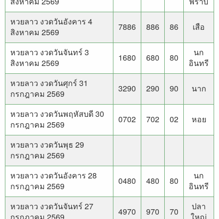
สิงหาคม 2569
พิราบ
หวยลาว งวดวันอังคาร 4
7886
886
86
เสือ
สิงหาคม 2569
หวยลาว งวดวันจันทร์ 3
นก
1680
680
80
สิงหาคม 2569
อินทรี
หวยลาว งวดวันศุกร์ 31
3290
290
90
นาก
กรกฎาคม 2569
หวยลาว งวดวันพฤหัสบดี 30
0702
702
02
หอย
กรกฎาคม 2569
หวยลาว งวดวันพุธ 29
กรกฎาคม 2569
หวยลาว งวดวันอังคาร 28
นก
0480
480
80
กรกฎาคม 2569
อินทรี
หวยลาว งวดวันจันทร์ 27
ปลา
4970
970
70
กรกฎาคม 2569
ใหญ่