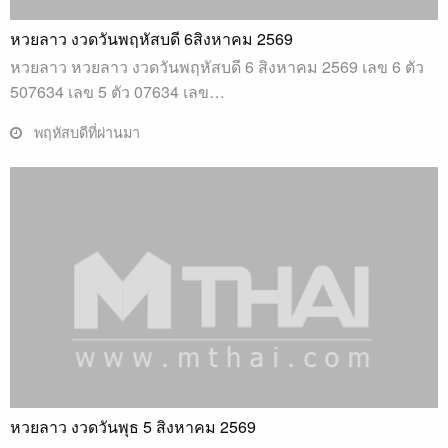
หวยลาว งวดวันพฤหัสบดี 6สิงหาคม 2569
หวยลาว หวยลาว งวดวันพฤหัสบดี 6 สิงหาคม 2569 เลข 6 ตัว
507634 เลข 5 ตัว 07634 เลข…
พฤหัสบดีที่ผ่านมา
หวยลาว งวดวันพุธ 5 สิงหาคม 2569