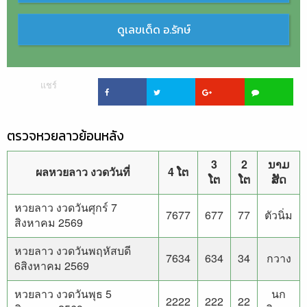
ดูเลขเด็ด อ.รักษ์
แชร์
ตรวจหวยลาวย้อนหลัง
3
2
ນາມ
ผลหวยลาว งวดวันที่
4 ໂຕ
ໂຕ
ໂຕ
ສັດ
หวยลาว งวดวันศุกร์ 7
7677
677
77
ตัวนิ่ม
สิงหาคม 2569
หวยลาว งวดวันพฤหัสบดี
7634
634
34
กวาง
6สิงหาคม 2569
หวยลาว งวดวันพุธ 5
นก
2222
222
22