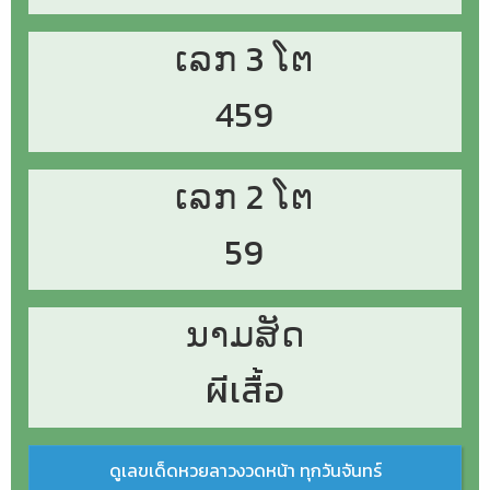
ເລກ 3 ໂຕ
459
ເລກ 2 ໂຕ
59
ນາມສັດ
ผีเสื้อ
ดูเลขเด็ดหวยลาวงวดหน้า ทุกวันจันทร์