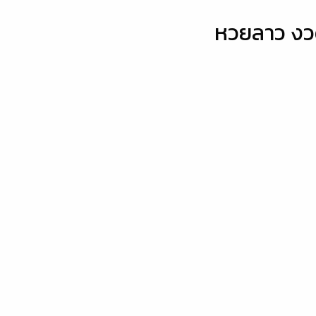
หวยลาว งวด