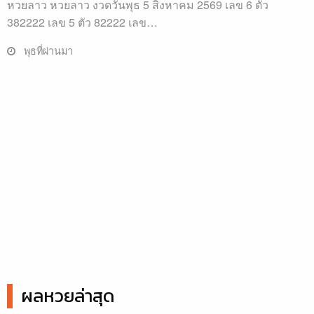
หวยลาว หวยลาว งวดวันพุธ 5 สิงหาคม 2569 เลข 6 ตัว
382222 เลข 5 ตัว 82222 เลข…
พุธที่ผ่านมา
ผลหวยล่าสุด