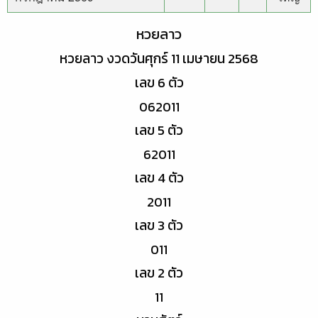
หวยลาว
หวยลาว งวดวันศุกร์ 11 เมษายน 2568
เลข 6 ตัว
062011
เลข 5 ตัว
62011
เลข 4 ตัว
2011
เลข 3 ตัว
011
เลข 2 ตัว
11