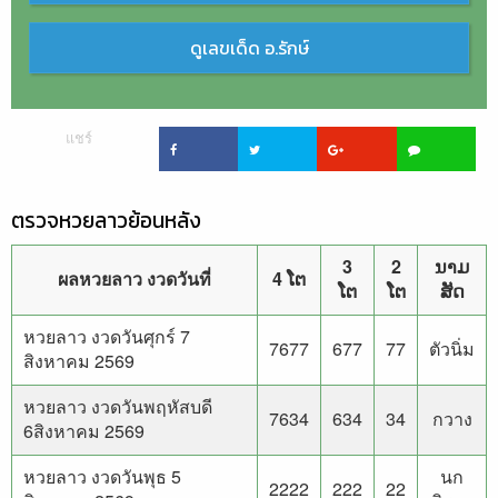
ดูเลขเด็ด อ.รักษ์
แชร์
ตรวจหวยลาวย้อนหลัง
3
2
ນາມ
ผลหวยลาว งวดวันที่
4 ໂຕ
ໂຕ
ໂຕ
ສັດ
หวยลาว งวดวันศุกร์ 7
7677
677
77
ตัวนิ่ม
สิงหาคม 2569
หวยลาว งวดวันพฤหัสบดี
7634
634
34
กวาง
6สิงหาคม 2569
หวยลาว งวดวันพุธ 5
นก
2222
222
22