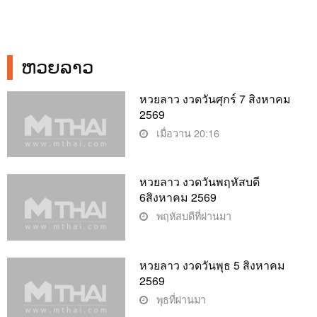
ຫວຍລາວ
หวยลาว งวดวันศุกร์ 7 สิงหาคม
2569
เมื่อวาน 20:16
หวยลาว งวดวันพฤหัสบดี
6สิงหาคม 2569
พฤหัสบดีที่ผ่านมา
หวยลาว งวดวันพุธ 5 สิงหาคม
2569
พุธที่ผ่านมา