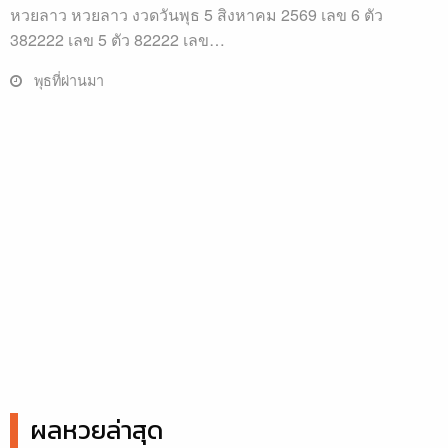
หวยลาว หวยลาว งวดวันพุธ 5 สิงหาคม 2569 เลข 6 ตัว
382222 เลข 5 ตัว 82222 เลข…
พุธที่ผ่านมา
ผลหวยล่าสุด