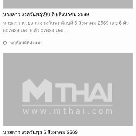
หวยลาว งวดวันพฤหัสบดี 6สิงหาคม 2569
หวยลาว หวยลาว งวดวันพฤหัสบดี 6 สิงหาคม 2569 เลข 6 ตัว
507634 เลข 5 ตัว 07634 เลข…
พฤหัสบดีที่ผ่านมา
หวยลาว งวดวันพุธ 5 สิงหาคม 2569