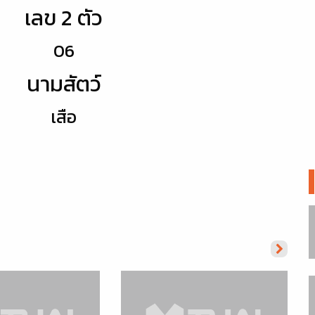
เลข 2 ตัว
06
นามสัตว์
เสือ