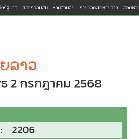
่งรัฐบาล
สลากออมสิน
หวยฮานอย
ถ่ายทอดสดหวยลาว
สถิติหวย
ຍລາວ
ุธ 2 กรกฎาคม 2568
ຕ
2206