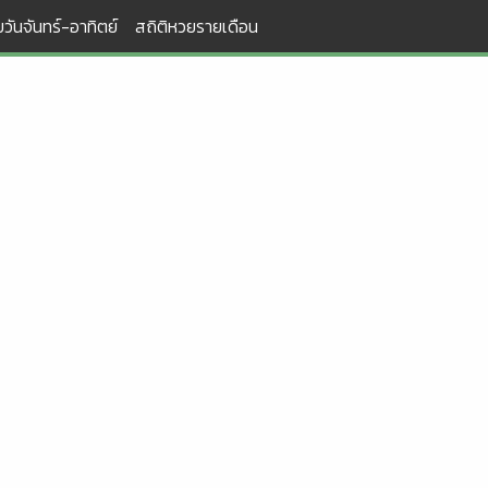
วันจันทร์-อาทิตย์
สถิติหวยรายเดือน