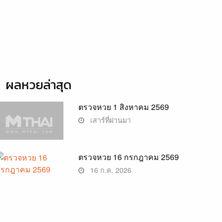
ผลหวยล่าสุด
ตรวจหวย 1 สิงหาคม 2569
เสาร์ที่ผ่านมา
ตรวจหวย 16 กรกฎาคม 2569
16 ก.ค. 2026