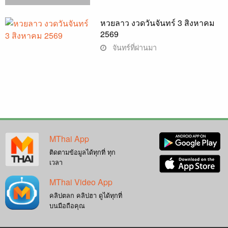
หวยลาว งวดวันจันทร์ 3 สิงหาคม
2569
จันทร์ที่ผ่านมา
MThai App
ติดตามข้อมูลได้ทุกที่ ทุก
เวลา
MThai Video App
คลิปตลก คลิปฮา ดูได้ทุกที่
บนมือถือคุณ