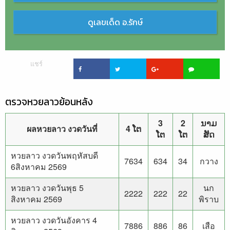
ดูเลขเด็ด อ.รักษ์
แชร์
ตรวจหวยลาวย้อนหลัง
3
2
ນາມ
ผลหวยลาว งวดวันที่
4 ໂຕ
ໂຕ
ໂຕ
ສັດ
หวยลาว งวดวันพฤหัสบดี
7634
634
34
กวาง
6สิงหาคม 2569
หวยลาว งวดวันพุธ 5
นก
2222
222
22
สิงหาคม 2569
พิราบ
หวยลาว งวดวันอังคาร 4
7886
886
86
เสือ