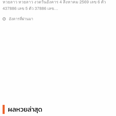
หวยลาว หวยลาว งวดวันอังคาร 4 สิงหาคม 2569 เลข 6 ตัว
437886 เลข 5 ตัว 37886 เลข…
อังคารที่ผ่านมา
ผลหวยล่าสุด