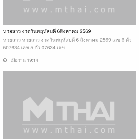
หวยลาว งวดวันพฤหัสบดี 6สิงหาคม 2569
หวยลาว หวยลาว งวดวันพฤหัสบดี 6 สิงหาคม 2569 เลข 6 ตัว
507634 เลข 5 ตัว 07634 เลข…
เมื่อวาน 19:14