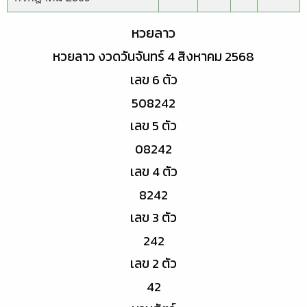
หวยลาว
หวยลาว งวดวันจันทร์ 4 สิงหาคม 2568
เลข 6 ตัว
508242
เลข 5 ตัว
08242
เลข 4 ตัว
8242
เลข 3 ตัว
242
เลข 2 ตัว
42