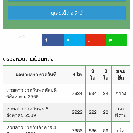
ดูเลขเด็ด อ.รักษ์
แชร์
ตรวจหวยลาวย้อนหลัง
3
2
ນາມ
ผลหวยลาว งวดวันที่
4 ໂຕ
ໂຕ
ໂຕ
ສັດ
หวยลาว งวดวันพฤหัสบดี
7634
634
34
กวาง
6สิงหาคม 2569
หวยลาว งวดวันพุธ 5
นก
2222
222
22
สิงหาคม 2569
พิราบ
หวยลาว งวดวันอังคาร 4
7886
886
86
เสือ