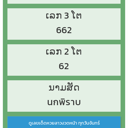
ເລກ 3 ໂຕ
662
ເລກ 2 ໂຕ
62
ນາມສັດ
นกพิราบ
ดูเลขเด็ดหวยลาวงวดหน้า ทุกวันจันทร์