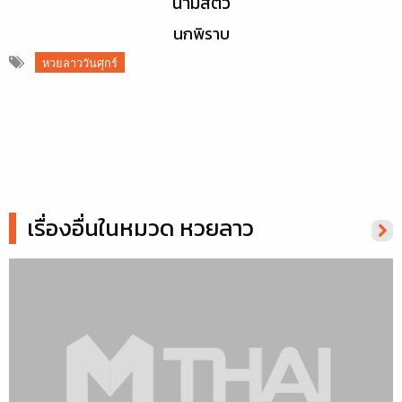
นามสัตว์
นกพิราบ
หวยลาววันศุกร์
เรื่องอื่นในหมวด หวยลาว