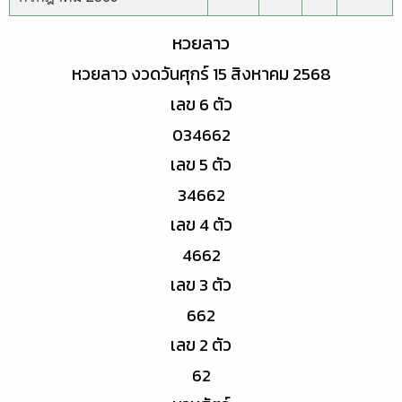
หวยลาว
หวยลาว งวดวันศุกร์ 15 สิงหาคม 2568
เลข 6 ตัว
034662
เลข 5 ตัว
34662
เลข 4 ตัว
4662
เลข 3 ตัว
662
เลข 2 ตัว
62