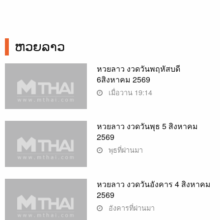
ຫວຍລາວ
หวยลาว งวดวันพฤหัสบดี
6สิงหาคม 2569
เมื่อวาน 19:14
หวยลาว งวดวันพุธ 5 สิงหาคม
2569
พุธที่ผ่านมา
หวยลาว งวดวันอังคาร 4 สิงหาคม
2569
อังคารที่ผ่านมา