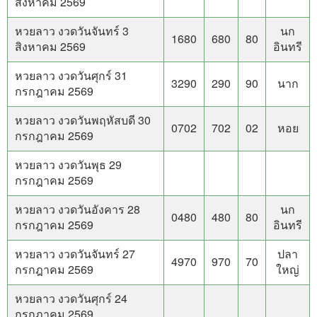
สิงหาคม 2569
หวยลาว งวดวันจันทร์ 3
นก
1680
680
80
สิงหาคม 2569
อินทรี
หวยลาว งวดวันศุกร์ 31
3290
290
90
นาก
กรกฎาคม 2569
หวยลาว งวดวันพฤหัสบดี 30
0702
702
02
หอย
กรกฎาคม 2569
หวยลาว งวดวันพุธ 29
กรกฎาคม 2569
หวยลาว งวดวันอังคาร 28
นก
0480
480
80
กรกฎาคม 2569
อินทรี
หวยลาว งวดวันจันทร์ 27
ปลา
4970
970
70
กรกฎาคม 2569
ใหญ่
หวยลาว งวดวันศุกร์ 24
กรกฎาคม 2569