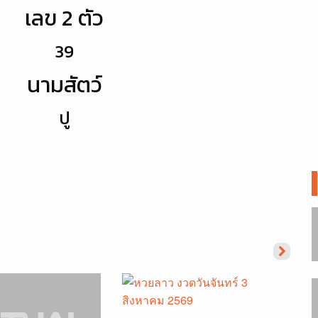
เลข 2 ตัว
39
นามสัตว์
ปู