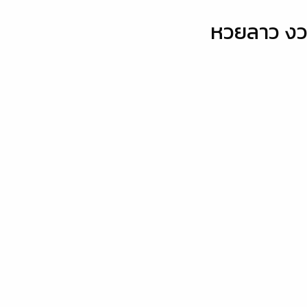
หวยลาว งวด