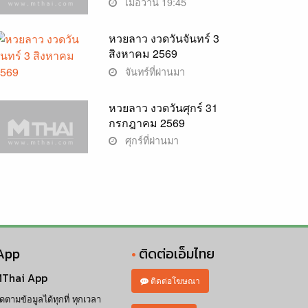
เมื่อวาน 19:45
หวยลาว งวดวันจันทร์ 3
สิงหาคม 2569
จันทร์ที่ผ่านมา
หวยลาว งวดวันศุกร์ 31
กรกฎาคม 2569
ศุกร์ที่ผ่านมา
App
ติดต่อเอ็มไทย
Thai App
ติดต่อโฆษณา
ิดตามข้อมูลได้ทุกที่ ทุกเวลา