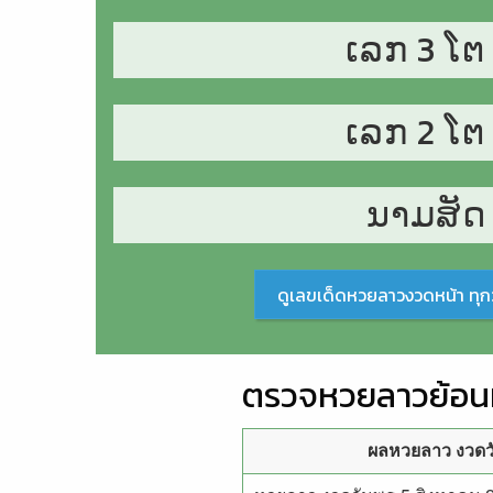
ເລກ 3 ໂ
ເລກ 2 ໂ
ນາມສັ
ดูเลขเด็ดหวยลาวงวดหน้า ทุกว
ตรวจหวยลาวย้อน
ผลหวยลาว งวดวั