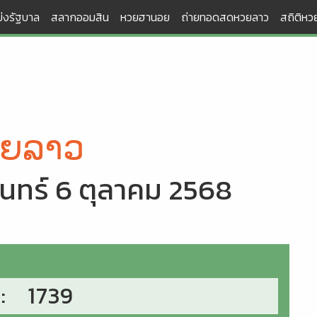
่งรัฐบาล
สลากออมสิน
หวยฮานอย
ถ่ายทอดสดหวยลาว
สถิติหวย
ຍລາວ
นทร์ 6 ตุลาคม 2568
ຕ
1739