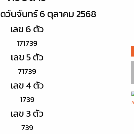
วันจันทร์ 6 ตุลาคม 2568
เลข 6 ตัว
171739
เลข 5 ตัว
71739
เลข 4 ตัว
1739
เลข 3 ตัว
739