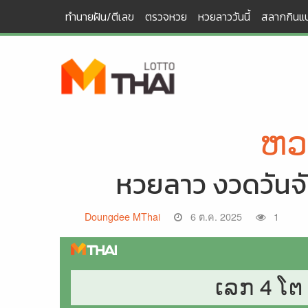
Skip
ทำนายฝัน/ตีเลข
ตรวจหวย
หวยลาววันนี้
สลากกินแบ
to
content
ຫວ
หวยลาว งวดวันจั
Doungdee MThai
6 ต.ค. 2025
1
ເລກ 4 ໂ