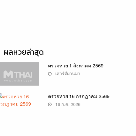
ผลหวยล่าสุด
ตรวจหวย 1 สิงหาคม 2569
เสาร์ที่ผ่านมา
ตรวจหวย 16 กรกฎาคม 2569
16 ก.ค. 2026