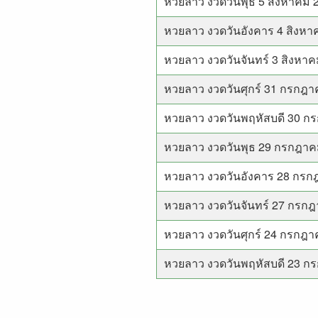
หวยลาว งวดวันพุธ 5 สิงหาคม 
หวยลาว งวดวันอังคาร 4 สิงหา
หวยลาว งวดวันจันทร์ 3 สิงหา
หวยลาว งวดวันศุกร์ 31 กรกฎ
หวยลาว งวดวันพฤหัสบดี 30 ก
หวยลาว งวดวันพุธ 29 กรกฎาค
หวยลาว งวดวันอังคาร 28 กร
หวยลาว งวดวันจันทร์ 27 กรก
หวยลาว งวดวันศุกร์ 24 กรกฎ
หวยลาว งวดวันพฤหัสบดี 23 ก