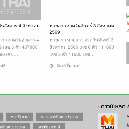
ันอังคาร 4 สิงหาคม
หวยลาว งวดวันจันทร์ 3 สิงหาคม
2569
าว งวดวันอังคาร 4
หวยลาว หวยลาว งวดวันจันทร์ 3
 เลข 6 ตัว 437886
สิงหาคม 2569 เลข 6 ตัว 111680
886 เลข…
เลข 5 ตัว 11680 เลข…
:45
จันทร์ที่ผ่านมา
ดาวน์โหลด 
M
หวยรัฐบาล
กองสลากกินแบ่งรัฐบาล
ต
กกินแบ่งรัฐบาล
เลขที่ออกวันนี้