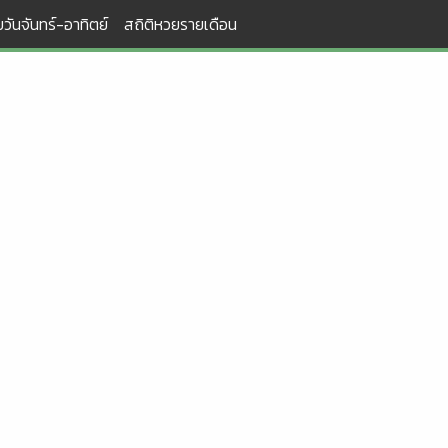
วันจันทร์-อาทิตย์
สถิติหวยรายเดือน