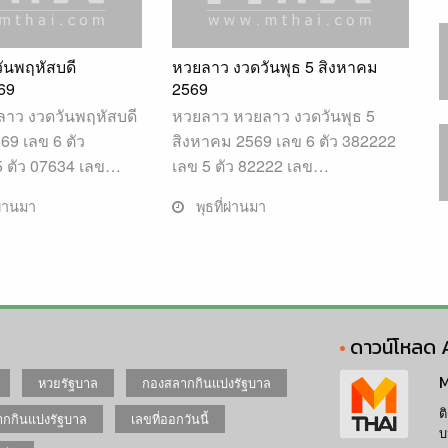
ันพฤหัสบดี
หวยลาว งวดวันพุธ 5 สิงหาคม
69
2569
าว งวดวันพฤหัสบดี
หวยลาว หวยลาว งวดวันพุธ 5
69 เลข 6 ตัว
สิงหาคม 2569 เลข 6 ตัว 382222
5 ตัว 07634 เลข…
เลข 5 ตัว 82222 เลข…
ผ่านมา
พุธที่ผ่านมา
ดาวน์โหลด 
M
หวยรัฐบาล
กองสลากกินแบ่งรัฐบาล
ต
กกินแบ่งรัฐบาล
เลขที่ออกวันนี้
บ