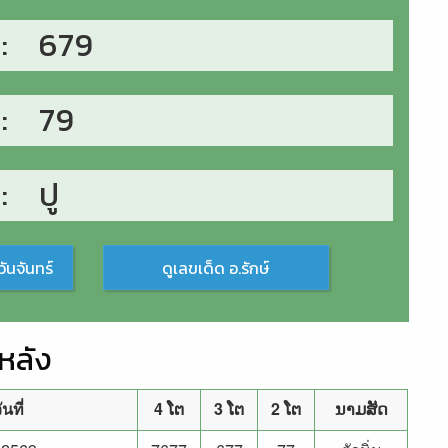
ຕ
679
ຕ
79
ດ
ปู
ันจันทร์
ดูเลขเด็ด อ.รักษ์
หลัง
นที่
4 ໂຕ
3 ໂຕ
2 ໂຕ
ນາມສັດ