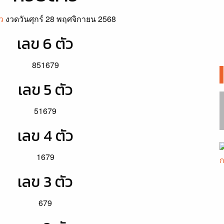
ว
งวดวันศุกร์ 28 พฤศจิกายน 2568
เลข 6 ตัว
851679
เลข 5 ตัว
51679
เลข 4 ตัว
1679
เลข 3 ตัว
679