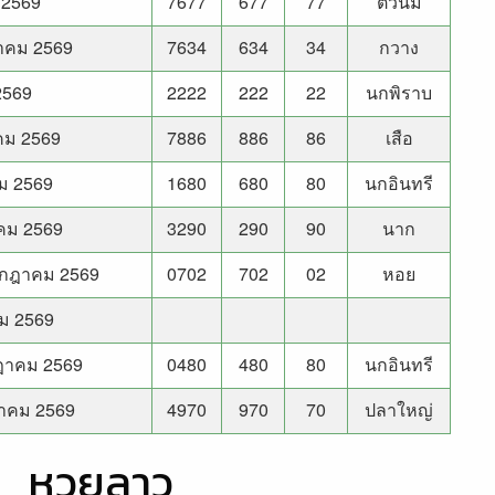
 2569
7677
677
77
ตัวนิ่ม
หาคม 2569
7634
634
34
กวาง
2569
2222
222
22
นกพิราบ
คม 2569
7886
886
86
เสือ
คม 2569
1680
680
80
นกอินทรี
าคม 2569
3290
290
90
นาก
รกฎาคม 2569
0702
702
02
หอย
ม 2569
กฎาคม 2569
0480
480
80
นกอินทรี
ฎาคม 2569
4970
970
70
ปลาใหญ่
หวยลาว