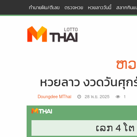
Skip
ทำนายฝัน/ตีเลข
ตรวจหวย
หวยลาววันนี้
สลากกินแบ
to
content
ຫວ
หวยลาว งวดวันศุก
Doungdee MThai
28 พ.ย. 2025
1
ເລກ 4 ໂ