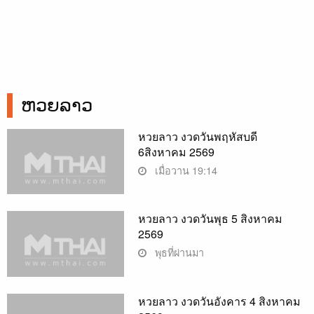
ຫວຍລາວ
หวยลาว งวดวันพฤหัสบดี
6สิงหาคม 2569
เมื่อวาน 19:14
หวยลาว งวดวันพุธ 5 สิงหาคม
2569
พุธที่ผ่านมา
หวยลาว งวดวันอังคาร 4 สิงหาคม