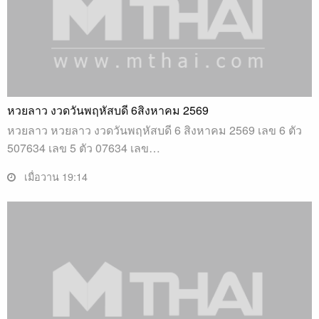
หวยลาว งวดวันพฤหัสบดี 6สิงหาคม 2569
หวยลาว หวยลาว งวดวันพฤหัสบดี 6 สิงหาคม 2569 เลข 6 ตัว
507634 เลข 5 ตัว 07634 เลข…
เมื่อวาน 19:14