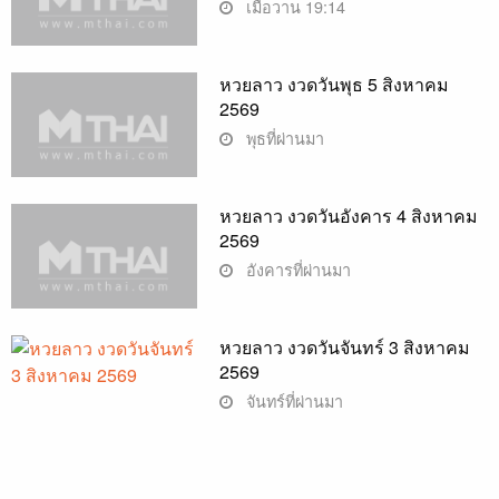
เมื่อวาน 19:14
หวยลาว งวดวันพุธ 5 สิงหาคม
2569
พุธที่ผ่านมา
หวยลาว งวดวันอังคาร 4 สิงหาคม
2569
อังคารที่ผ่านมา
หวยลาว งวดวันจันทร์ 3 สิงหาคม
2569
จันทร์ที่ผ่านมา