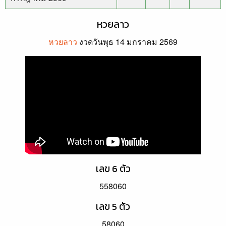
หวยลาว
หวยลาว
งวดวันพุธ 14 มกราคม 2569
เลข 6 ตัว
558060
เลข 5 ตัว
58060