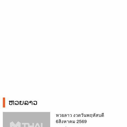
ຫວຍລາວ
หวยลาว งวดวันพฤหัสบดี
6สิงหาคม 2569