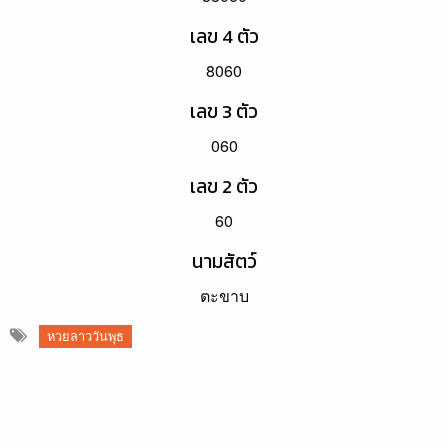
เลข 4 ตัว
8060
เลข 3 ตัว
060
เลข 2 ตัว
60
นามสัตว์
ตะขาบ
หวยลาววันพุธ