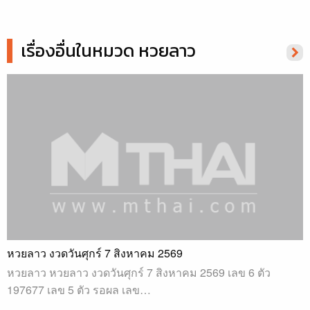
เรื่องอื่นในหมวด หวยลาว
หวยลาว งวดวันศุกร์ 7 สิงหาคม 2569
หวยลาว หวยลาว งวดวันศุกร์ 7 สิงหาคม 2569 เลข 6 ตัว
197677 เลข 5 ตัว รอผล เลข…