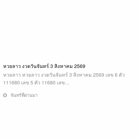
หวยลาว งวดวันจันทร์ 3 สิงหาคม 2569
หวยลาว หวยลาว งวดวันจันทร์ 3 สิงหาคม 2569 เลข 6 ตัว
111680 เลข 5 ตัว 11680 เลข…
จันทร์ที่ผ่านมา