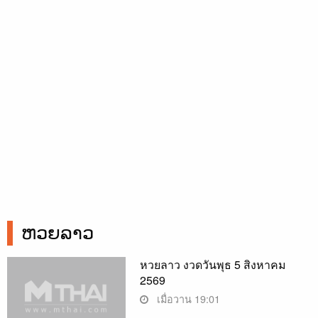
ຫວຍລາວ
หวยลาว งวดวันพุธ 5 สิงหาคม
2569
เมื่อวาน 19:01