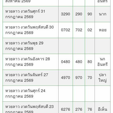
สิงหาคม 2569
อินทรี
หวยลาว งวดวันศุกร์ 31
3290
290
90
นาก
กรกฎาคม 2569
หวยลาว งวดวันพฤหัสบดี 30
0702
702
02
หอย
กรกฎาคม 2569
หวยลาว งวดวันพุธ 29
กรกฎาคม 2569
หวยลาว งวดวันอังคาร 28
นก
0480
480
80
กรกฎาคม 2569
อินทรี
หวยลาว งวดวันจันทร์ 27
ปลา
4970
970
70
กรกฎาคม 2569
ใหญ่
หวยลาว งวดวันศุกร์ 24
กรกฎาคม 2569
หวยลาว งวดวันพฤหัสบดี 23
6276
276
76
อีเห็น
กรกฎาคม 2569