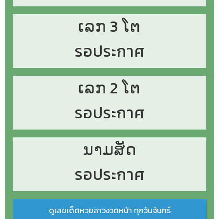
ເລກ 3 ໂຕ
รอประกาศ
ເລກ 2 ໂຕ
รอประกาศ
ນາມສັດ
รอประกาศ
ดูเลขเด็ดหวยลาวงวดหน้า ทุกวันจันทร์