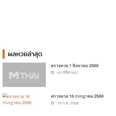
ผลหวยล่าสุด
ตรวจหวย 1 สิงหาคม 2569
เสาร์ที่ผ่านมา
ตรวจหวย 16 กรกฎาคม 2569
16 ก.ค. 2026