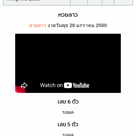
หวยลาว
หวยลาว
งวดวันพุธ 28 มกราคม 2569
เลข 6 ตัว
รอผล
เลข 5 ตัว
รอผล