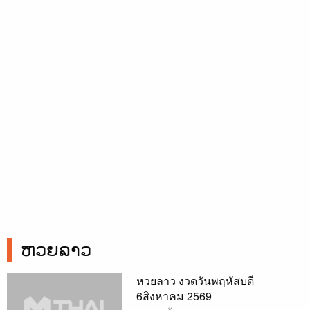
ຫວຍລາວ
หวยลาว งวดวันพฤหัสบดี
6สิงหาคม 2569