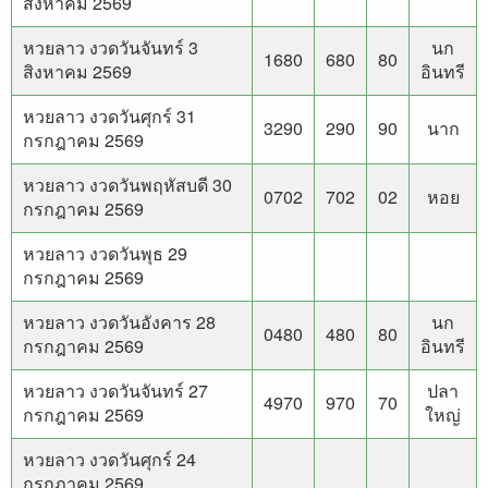
สิงหาคม 2569
หวยลาว งวดวันจันทร์ 3
นก
1680
680
80
สิงหาคม 2569
อินทรี
หวยลาว งวดวันศุกร์ 31
3290
290
90
นาก
กรกฎาคม 2569
หวยลาว งวดวันพฤหัสบดี 30
0702
702
02
หอย
กรกฎาคม 2569
หวยลาว งวดวันพุธ 29
กรกฎาคม 2569
หวยลาว งวดวันอังคาร 28
นก
0480
480
80
กรกฎาคม 2569
อินทรี
หวยลาว งวดวันจันทร์ 27
ปลา
4970
970
70
กรกฎาคม 2569
ใหญ่
หวยลาว งวดวันศุกร์ 24
กรกฎาคม 2569