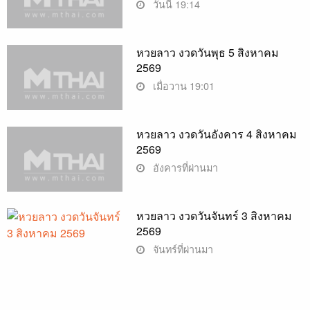
วันนี้ 19:14
หวยลาว งวดวันพุธ 5 สิงหาคม
2569
เมื่อวาน 19:01
หวยลาว งวดวันอังคาร 4 สิงหาคม
2569
อังคารที่ผ่านมา
หวยลาว งวดวันจันทร์ 3 สิงหาคม
2569
จันทร์ที่ผ่านมา