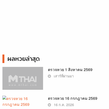
ผลหวยล่าสุด
ตรวจหวย 1 สิงหาคม 2569
เสาร์ที่ผ่านมา
ตรวจหวย 16 กรกฎาคม 2569
16 ก.ค. 2026