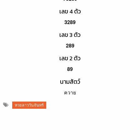
เลข 4 ตัว
3289
เลข 3 ตัว
289
เลข 2 ตัว
89
นามสัตว์
ควาย
หวยลาววันจันทร์