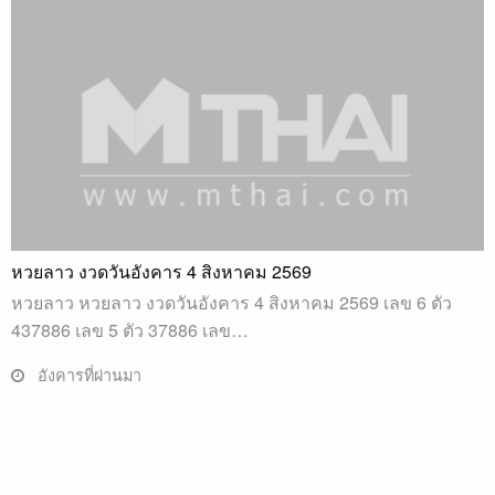
หวยลาว งวดวันอังคาร 4 สิงหาคม 2569
หวยลาว หวยลาว งวดวันอังคาร 4 สิงหาคม 2569 เลข 6 ตัว
437886 เลข 5 ตัว 37886 เลข…
อังคารที่ผ่านมา