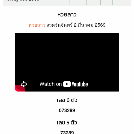
หวยลาว
หวยลาว
งวดวันจันทร์ 2 มีนาคม 2569
เลข 6 ตัว
073289
เลข 5 ตัว
73289