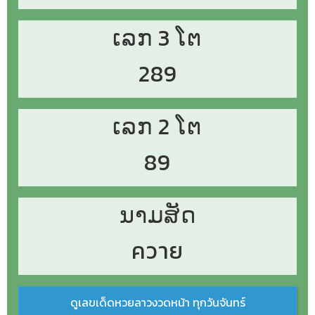
ເລກ 3 ໂຕ
289
ເລກ 2 ໂຕ
89
ນາມສັດ
ควาย
ดูเลขเด็ดหวยลาวงวดหน้า ทุกวันจันทร์