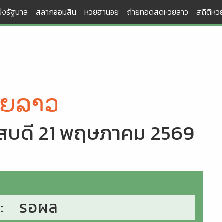
่งรัฐบาล
สลากออมสิน
หวยฮานอย
ถ่ายทอดสดหวยลาว
สถิติหวย
ຍລາວ
สบดี 21 พฤษภาคม 2569
ຕ
รอผล