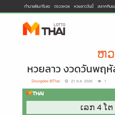
Skip
ทำนายฝัน/ตีเลข
ตรวจหวย
หวยลาววันนี้
สลากกินแบ
to
content
ຫວ
หวยลาว งวดวันพฤหั
Doungdee MThai
21 พ.ค. 2026
1
ເລກ 4 ໂ