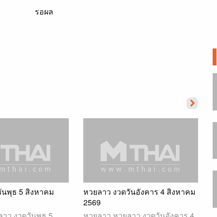
รอผล
ันพุธ 5 สิงหาคม
หวยลาว งวดวันอังคาร 4 สิงหาคม
2569
าว งวดวันพุธ 5
หวยลาว หวยลาว งวดวันอังคาร 4