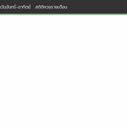
วันจันทร์-อาทิตย์
สถิติหวยรายเดือน