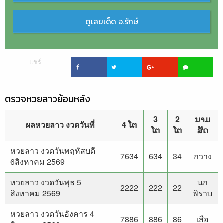
ดูเลขเด็ด อ.รักษ์
แชร์
ตรวจหวยลาวย้อนหลัง
3
2
ນາມ
ผลหวยลาว งวดวันที่
4 ໂຕ
ໂຕ
ໂຕ
ສັດ
หวยลาว งวดวันพฤหัสบดี
7634
634
34
กวาง
6สิงหาคม 2569
หวยลาว งวดวันพุธ 5
นก
2222
222
22
สิงหาคม 2569
พิราบ
หวยลาว งวดวันอังคาร 4
7886
886
86
เสือ