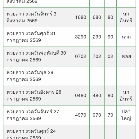
สิงหาคม 2569
หวยลาว งวดวันจันทร์ 3
นก
1680
680
80
สิงหาคม 2569
อินทรี
หวยลาว งวดวันศุกร์ 31
3290
290
90
นาก
กรกฎาคม 2569
หวยลาว งวดวันพฤหัสบดี 30
0702
702
02
หอย
กรกฎาคม 2569
หวยลาว งวดวันพุธ 29
กรกฎาคม 2569
หวยลาว งวดวันอังคาร 28
นก
0480
480
80
กรกฎาคม 2569
อินทรี
หวยลาว งวดวันจันทร์ 27
ปลา
4970
970
70
กรกฎาคม 2569
ใหญ่
หวยลาว งวดวันศุกร์ 24
กรกฎาคม 2569