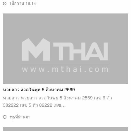
เมื่อวาน 19:14
หวยลาว งวดวันพุธ 5 สิงหาคม 2569
หวยลาว หวยลาว งวดวันพุธ 5 สิงหาคม 2569 เลข 6 ตัว
382222 เลข 5 ตัว 82222 เลข…
พุธที่ผ่านมา