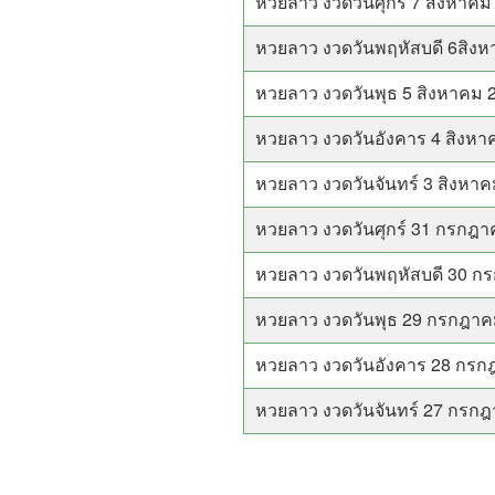
หวยลาว งวดวันศุกร์ 7 สิงหาคม
หวยลาว งวดวันพฤหัสบดี 6สิง
หวยลาว งวดวันพุธ 5 สิงหาคม 
หวยลาว งวดวันอังคาร 4 สิงหา
หวยลาว งวดวันจันทร์ 3 สิงหา
หวยลาว งวดวันศุกร์ 31 กรกฎ
หวยลาว งวดวันพฤหัสบดี 30 ก
หวยลาว งวดวันพุธ 29 กรกฎาค
หวยลาว งวดวันอังคาร 28 กร
หวยลาว งวดวันจันทร์ 27 กรก