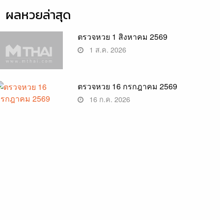
ผลหวยล่าสุด
ตรวจหวย 1 สิงหาคม 2569
1 ส.ค. 2026
ตรวจหวย 16 กรกฎาคม 2569
16 ก.ค. 2026