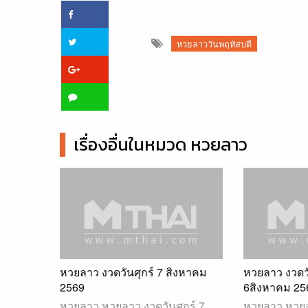
หวยลาววันพฤหัสบดี
เรื่องอื่นในหมวด หวยลาว
หวยลาว งวดวันศุกร์ 7 สิงหาคม
หวยลาว งวดว
2569
6สิงหาคม 25
หวยลาว หวยลาว งวดวันศุกร์ 7
หวยลาว หวยล