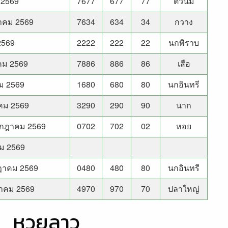
 2569
7677
677
77
ตัวนิ่ม
หาคม 2569
7634
634
34
กวาง
2569
2222
222
22
นกพิราบ
คม 2569
7886
886
86
เสือ
คม 2569
1680
680
80
นกอินทรี
าคม 2569
3290
290
90
นาก
รกฎาคม 2569
0702
702
02
หอย
ม 2569
กฎาคม 2569
0480
480
80
นกอินทรี
ฎาคม 2569
4970
970
70
ปลาใหญ่
หวยลาว