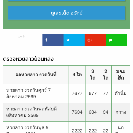
ดูเลขเด็ด อ.รักษ์
แชร์
ตรวจหวยลาวย้อนหลัง
3
2
ນາມ
ผลหวยลาว งวดวันที่
4 ໂຕ
ໂຕ
ໂຕ
ສັດ
หวยลาว งวดวันศุกร์ 7
7677
677
77
ตัวนิ่ม
สิงหาคม 2569
หวยลาว งวดวันพฤหัสบดี
7634
634
34
กวาง
6สิงหาคม 2569
หวยลาว งวดวันพุธ 5
นก
2222
222
22