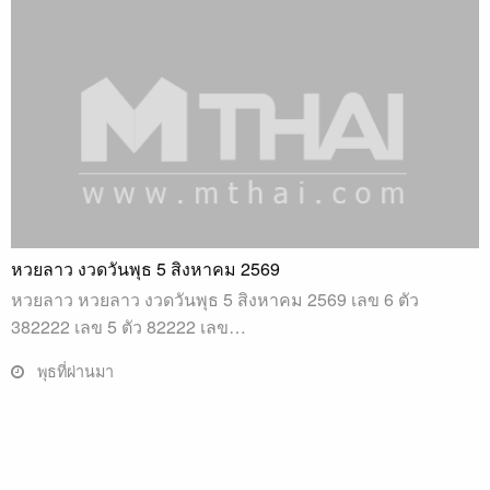
หวยลาว งวดวันพุธ 5 สิงหาคม 2569
หวยลาว หวยลาว งวดวันพุธ 5 สิงหาคม 2569 เลข 6 ตัว
382222 เลข 5 ตัว 82222 เลข…
พุธที่ผ่านมา