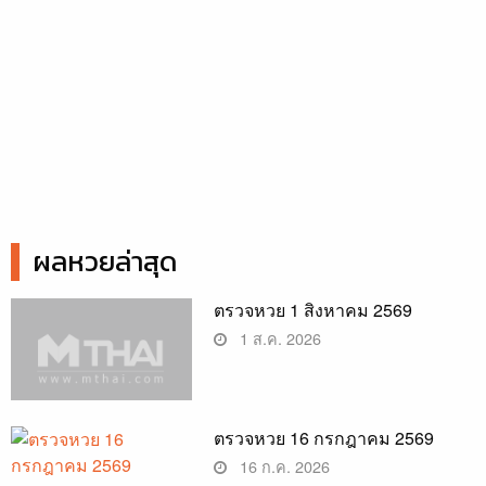
ผลหวยล่าสุด
ตรวจหวย 1 สิงหาคม 2569
1 ส.ค. 2026
ตรวจหวย 16 กรกฎาคม 2569
16 ก.ค. 2026