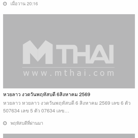
เมื่อวาน 20:16
หวยลาว งวดวันพฤหัสบดี 6สิงหาคม 2569
หวยลาว หวยลาว งวดวันพฤหัสบดี 6 สิงหาคม 2569 เลข 6 ตัว
507634 เลข 5 ตัว 07634 เลข…
พฤหัสบดีที่ผ่านมา