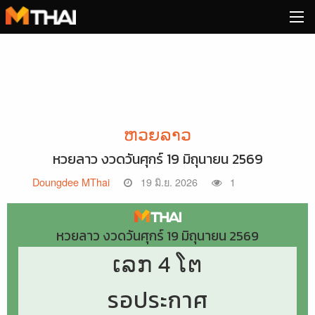
Skip
to
content
ຫວຍລາວ
หวยลาว งวดวันศุกร์ 19 มิถุนายน 2569
Doungdee MThai
19 มิ.ย. 2026
1
หวยลาว งวดวันศุกร์ 19 มิถุนายน 2569
ເລກ 4 ໂຕ
รอประกาศ