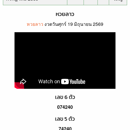
หวยลาว
หวยลาว
งวดวันศุกร์ 19 มิถุนายน 2569
เลข 6 ตัว
074240
เลข 5 ตัว
74240